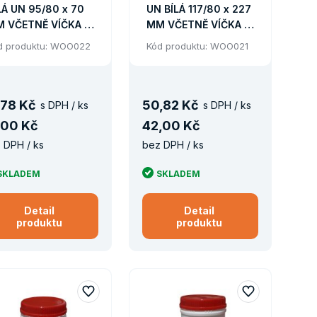
LÁ UN 95/80 x 70
UN BÍLÁ 117/80 x 227
 VČETNĚ VÍČKA +
MM VČETNĚ VÍČKA +
ZIVÍČKA/2079KS
MEZIVÍČKA/462KS
d produktu: WOO022
Kód produktu: WOO021
LETA
PALETA
78 Kč
50
,
82 Kč
s DPH / ks
s DPH / ks
00 Kč
42
,
00 Kč
 DPH / ks
bez DPH / ks
SKLADEM
SKLADEM
Detail
Detail
produktu
produktu