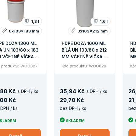
1,3 l
1,6 l
0x103x183 mm
0x103x212 mm
PE DÓZA 1300 ML
HDPE DÓZA 1600 ML
HD
Á UN 103/80 x 183
BÍLÁ UN 103/80 x 212
BÍ
 VČETNĚ VÍČKA +
MM VČETNĚ VÍČKA A
MM
ZIVÍČKA/819KS
MEZIVÍČKA/728KS
ME
 produktu: WOO027
Kód produktu: WOO029
Kó
LETA
PALETA
PA
88 Kč
35
,
94 Kč
26
s DPH / ks
s DPH / ks
00 Kč
29
,
70 Kč
21
,
DPH / ks
bez DPH / ks
bez
KLADEM
SKLADEM