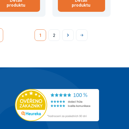
Detail
Detail
produktu
produktu
1
2
Následující
Na
konec