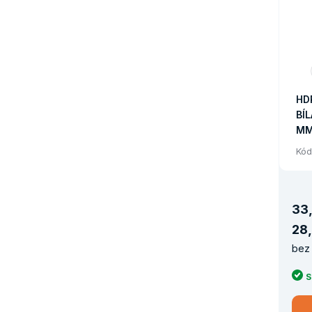
HD
BÍL
MM
ME
Kód
PA
33
,
28
,
bez 
S