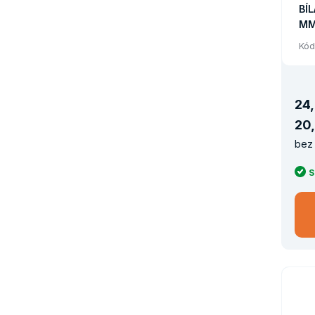
BÍL
MM
ME
Kód
PA
24
,
20
,
bez 
S