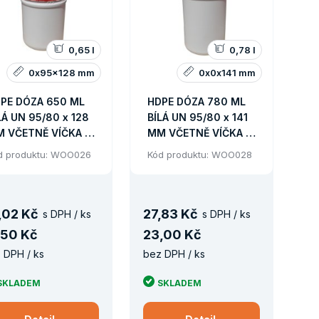
0,65 l
0,78 l
0x95x128 mm
0x0x141 mm
PE DÓZA 650 ML
HDPE DÓZA 780 ML
LÁ UN 95/80 x 128
BÍLÁ UN 95/80 x 141
 VČETNĚ VÍČKA +
MM VČETNĚ VÍČKA +
ZIVÍČKA/1339 KS
MEZIVÍČKA/1133KS
d produktu: WOO026
Kód produktu: WOO028
LETA
PALETA
,
02 Kč
27
,
83 Kč
s DPH / ks
s DPH / ks
50 Kč
23
,
00 Kč
 DPH / ks
bez DPH / ks
SKLADEM
SKLADEM