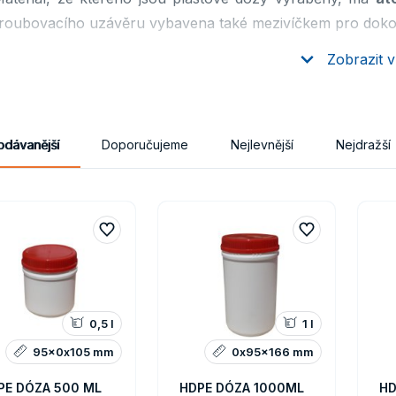
roubovacího uzávěru vybavena také mezivíčkem pro dokona
Zobrazit v
ové dózy v provedení s UN certifikací
vyrobeny z materiálu HDPE
fikovány pro styk s potravinami
odávanější
Doporučujeme
Nejlevnější
Nejdražší
í k balení a přepravě sypkých nebo pastovitých materiálů
dení uzávěru - víčko / mezivíčko
0,5 l
1 l
95x0x105 mm
0x95x166 mm
PE DÓZA 500 ML
HDPE DÓZA 1000ML
HD