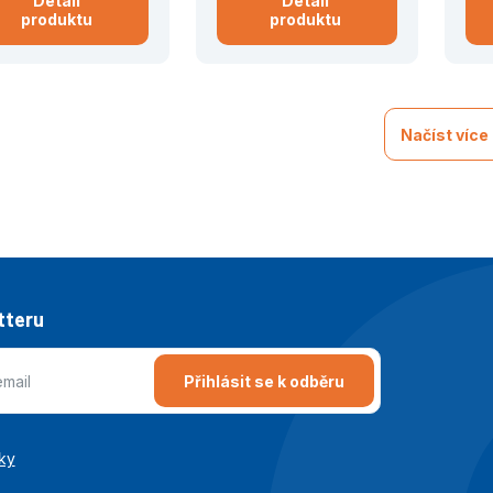
Detail
Detail
produktu
produktu
Načíst více
tteru
Přihlásit se k odběru
ky