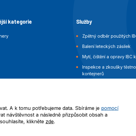
jší kategorie
Služby
jnery
Zpětný odběr použitých IB
Balení leteckých zásilek
Mytí, čištění a opravy IBC 
Inspekce a zkoušky těstnos
kontejnerů
Balení námořních zásilek
vat. A k tomu potřebujeme data. Sbíráme je
pomocí
at návštěvnost a následně přizpůsobit obsah a
ouhlasíte, klikněte
zde
.