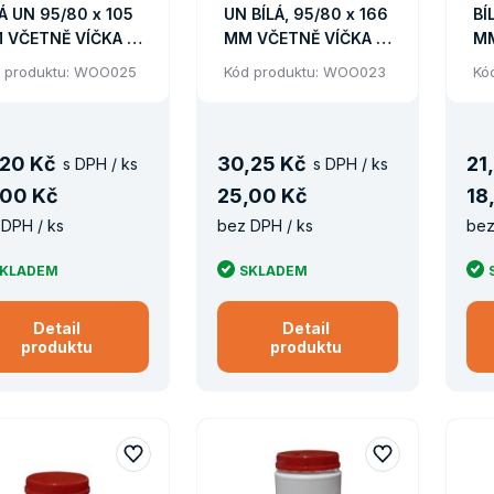
Á UN 95/80 x 105
UN BÍLÁ, 95/80 x 166
BÍ
 VČETNĚ VÍČKA +
MM VČETNĚ VÍČKA +
MM
ZIVÍČKA/1648KS
MEZIVÍČKA/1133KS
ME
 produktu: WOO025
Kód produktu: WOO023
Kó
LETA
PALETA
PA
20 Kč
30
,
25 Kč
21
,
s DPH / ks
s DPH / ks
00 Kč
25
,
00 Kč
18
,
DPH / ks
bez DPH / ks
bez
KLADEM
SKLADEM
Detail
Detail
produktu
produktu