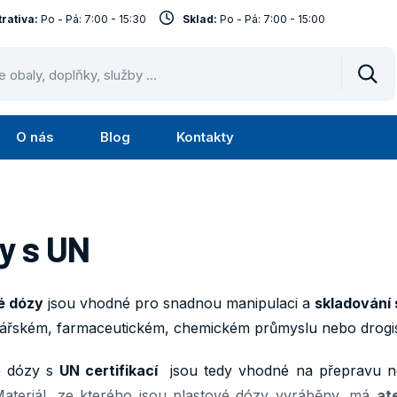
rativa:
Po - Pá: 7:00 - 15:30
Sklad:
Po - Pá: 7:00 - 15:00
Vyhl
O nás
Blog
Kontakty
Submenu
Submenu
lužby
O
nás
y s UN
é dózy
jsou vhodné pro snadnou manipulaci a
skladování
nářském, farmaceutickém, chemickém průmyslu nebo drogis
é dózy s
UN certifikací
jsou tedy vhodné na přepravu n
ateriál, ze kterého jsou plastové dózy vyráběny, má
at