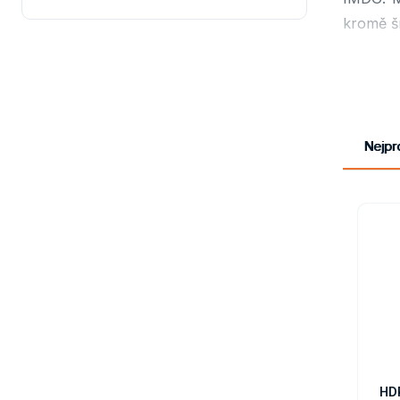
kromě š
plast
jsou 
Obaly
certi
Nejpr
slouž
prove
HD