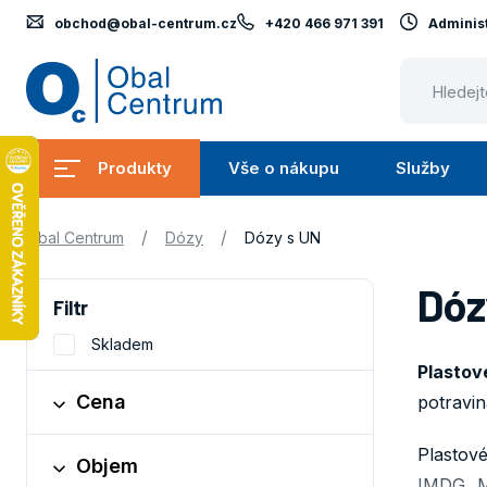
obchod@obal-centrum.cz
+420 466 971 391
Administ
Obal
Centrum
Produkty
Vše o nákupu
Služby
Submenu
Submenu
Produkty
Vše
S
/
/
Obal Centrum
Dózy
Dózy s UN
o
nákupu
Dóz
Filtr
Skladem
Plastov
Cena
potravi
Plastov
Objem
IMDG. M