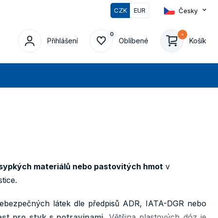
CZK
EUR
Česky
0
0
Přihlášení
Oblíbené
Košík
edat
 sypkých materiálů nebo pastovitých hmot
v
tice.
ebezpečných látek dle předpisů ADR, IATA-DGR nebo
est pro styk s potravinami
. Většina plastových dóz je