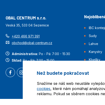
Nejoblíbeně
OBAL CENTRUM s.r.o.
Veská 35, 533 04 Sezemice
IBC konte
Sudy
+420 466 971 391
obchod@obal-centrum.cz
Lahve
Kanystry
Administrativa:
Po - Pá: 7:00 - 15:30
Kbelíky
Sklad:
Po - Pá: 7:00 - 15:00
Než budete pokračovat
Snažíme se náš web neustále vylepšo
cookies
, které nám pomáhají analyzov
reklamu. Pokud se sběrem cookies nes