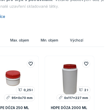
lé uzavření skladované látky.
íce
Max. objem
Min. objem
Výchozí
0,25 l
2 l
95x0x70 mm
0x117x227 mm
PE DÓZA 250 ML
HDPE DÓZA 2000 ML