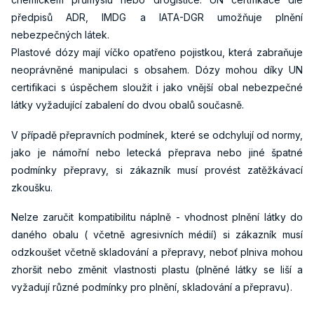
předpisů ADR, IMDG a IATA-DGR umožňuje plnění
nebezpečných látek.
Plastové dózy mají víčko opatřeno pojistkou, která zabraňuje
neoprávněné manipulaci s obsahem. Dózy mohou díky UN
certifikaci s úspěchem sloužit i jako vnější obal nebezpečné
látky vyžadující zabalení do dvou obalů současně.
V případě přepravních podmínek, které se odchylují od normy,
jako je námořní nebo letecká přeprava nebo jiné špatné
podmínky přepravy, si zákazník musí provést zatěžkávací
zkoušku.
Nelze zaručit kompatibilitu náplně - vhodnost plnění látky do
daného obalu ( včetně agresivních médií) si zákazník musí
odzkoušet včetně skladování a přepravy, neboť plniva mohou
zhoršit nebo změnit vlastnosti plastu (plněné látky se liší a
vyžadují různé podmínky pro plnění, skladování a přepravu).