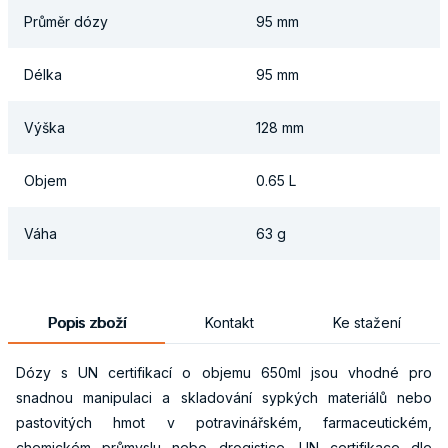
Průměr dózy
95 mm
Délka
95 mm
Výška
128 mm
Objem
0.65 L
Váha
63 g
Popis zboží
Kontakt
Ke stažení
Dózy s UN certifikací o objemu 650ml jsou vhodné pro
snadnou manipulaci a skladování sypkých materiálů nebo
pastovitých hmot v potravinářském, farmaceutickém,
chemickém průmyslu nebo drogistice. UN certifikace dle