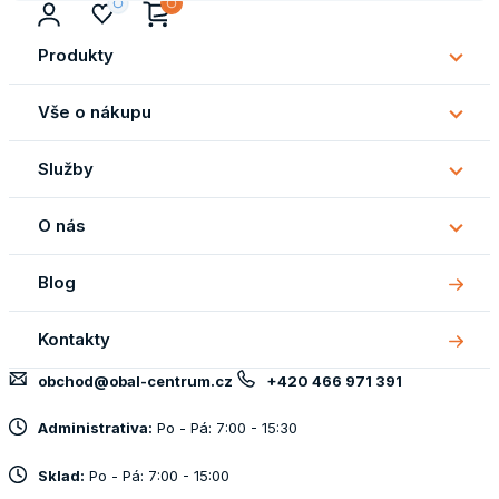
Produkty
Subm
Produ
Vše o nákupu
Subm
Vše
Služby
o
Subm
náku
Služb
O nás
Subm
O
Blog
nás
Kontakty
obchod@obal-centrum.cz
+420 466 971 391
Administrativa:
Po - Pá: 7:00 - 15:30
Sklad:
Po - Pá: 7:00 - 15:00