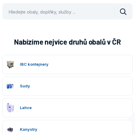
Vyhle
Nabízíme nejvíce druhů obalů v ČR
IBC kontejnery
Sudy
Lahve
Kanystry