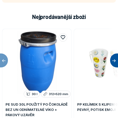
Nejprodávanější zboží
Previous
Ne
30 l
312x520 mm
PE SUD 30L POUŽITÝ PO ČOKOLÁDĚ
PP KELÍMEK S KLIPEM 0
BEZ UN ODNÍMATELNÉ VÍKO +
PEVNÝ, POTISK EMOJI
PÁKOVÝ UZÁVĚR