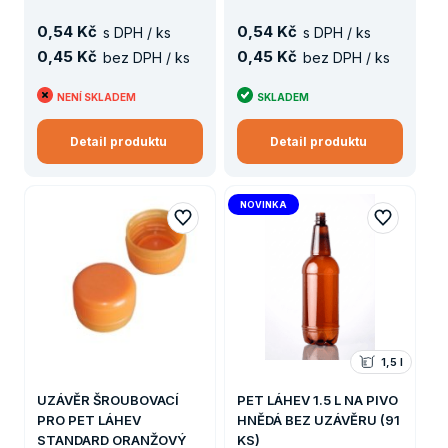
0
,
54 Kč
0
,
54 Kč
s DPH / ks
s DPH / ks
0
,
45 Kč
0
,
45 Kč
bez DPH / ks
bez DPH / ks
NENÍ SKLADEM
SKLADEM
Detail produktu
Detail produktu
NOVINKA
1,5 l
UZÁVĚR ŠROUBOVACÍ
PET LÁHEV 1.5 L NA PIVO
PRO PET LÁHEV
HNĚDÁ BEZ UZÁVĚRU (91
STANDARD ORANŽOVÝ
KS)