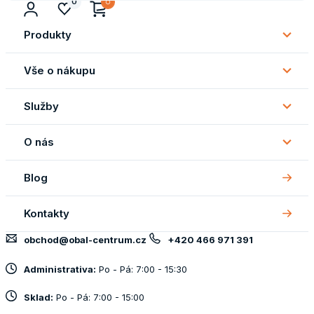
0
Produkty
Subm
Produ
Vše o nákupu
Subm
Vše
Služby
o
Subm
náku
Služb
O nás
Subm
O
Blog
nás
Kontakty
obchod@obal-centrum.cz
+420 466 971 391
Administrativa:
Po - Pá: 7:00 - 15:30
Sklad:
Po - Pá: 7:00 - 15:00