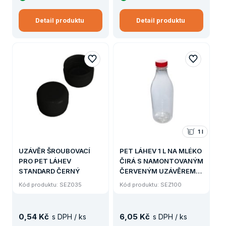
Detail produktu
Detail produktu
1 l
UZÁVĚR ŠROUBOVACÍ
PET LÁHEV 1 L NA MLÉKO
PRO PET LÁHEV
ČIRÁ S NAMONTOVANÝM
STANDARD ČERNÝ
ČERVENÝM UZÁVĚREM
(50 ks)
Kód produktu: SEZ035
Kód produktu: SEZ100
0
,
54 Kč
6
,
05 Kč
s DPH / ks
s DPH / ks