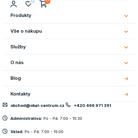
Produkty
Subm
Produ
Vše o nákupu
Subm
Vše
Služby
o
Subm
náku
Služb
O nás
Subm
O
Blog
nás
Kontakty
obchod@obal-centrum.cz
+420 466 971 391
Administrativa:
Po - Pá: 7:00 - 15:30
Sklad:
Po - Pá: 7:00 - 15:00