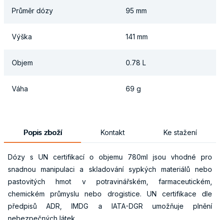
Průměr dózy
95 mm
Výška
141 mm
Objem
0.78 L
Váha
69 g
Popis zboží
Kontakt
Ke stažení
Dózy s UN certifikací o objemu 780ml jsou vhodné pro
snadnou manipulaci a skladování sypkých materiálů nebo
pastovitých hmot v potravinářském, farmaceutickém,
chemickém průmyslu nebo drogistice. UN certifikace dle
předpisů ADR, IMDG a IATA-DGR umožňuje plnění
nebezpečných látek.