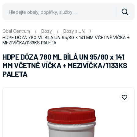
Vyhle
Obal Centrum
/
Dózy
/
Dózy s UN
/
HDPE DÓZA 780 ML BÍLÁ UN 95/80 x 141 MM VČETNĚ VÍČKA +
MEZIVÍČKA/1133KS PALETA
HDPE DÓZA 780 ML BÍLÁ UN 95/80 x 141
MM VČETNĚ VÍČKA + MEZIVÍČKA/1133KS
PALETA