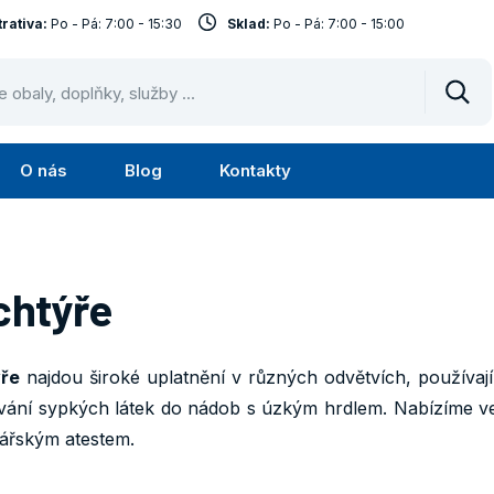
rativa:
Po - Pá: 7:00 - 15:30
Sklad:
Po - Pá: 7:00 - 15:00
Vyhl
O nás
Blog
Kontakty
Submenu
Submenu
lužby
O
nás
chtýře
ře
najdou široké uplatnění v různých odvětvích, používají
vání sypkých látek do nádob s úzkým hrdlem. Nabízíme v
nářským atestem.