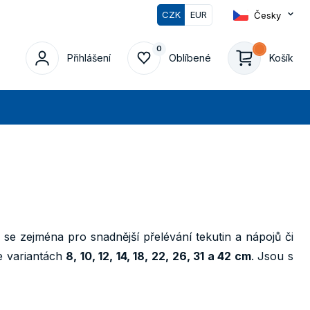
CZK
EUR
Česky
0
0
Přihlášení
Oblíbené
Košík
edat
 se zejména pro snadnější přelévání tekutin a nápojů či
e variantách
8, 10, 12, 14, 18, 22, 26, 31 a 42 cm
. Jsou s