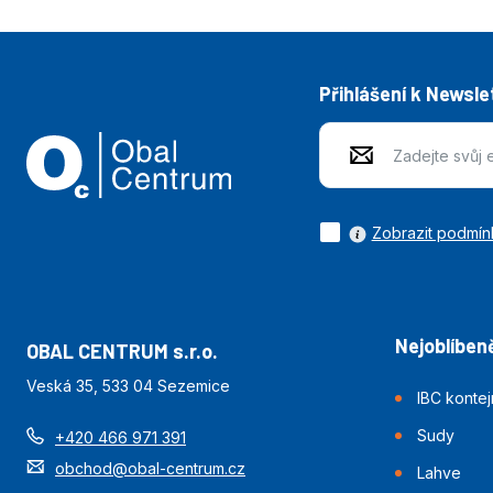
Přihlášení k Newsle
Zobrazit podmín
Nejoblíbeně
OBAL CENTRUM s.r.o.
Veská 35, 533 04 Sezemice
IBC konte
Sudy
+420 466 971 391
obchod@obal-centrum.cz
Lahve