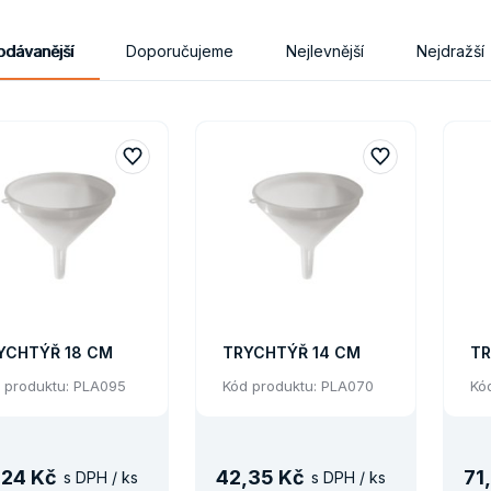
odávanější
Doporučujeme
Nejlevnější
Nejdražší
YCHTÝŘ 18 CM
TRYCHTÝŘ 14 CM
TR
 produktu: PLA095
Kód produktu: PLA070
Kó
,
24 Kč
42
,
35 Kč
71
,
s DPH / ks
s DPH / ks