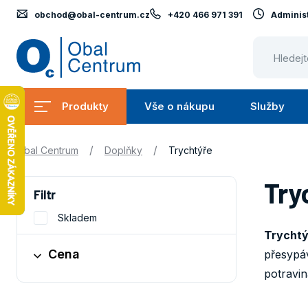
obchod@obal-centrum.cz
+420 466 971 391
Administ
Obal
Centrum
Produkty
Vše o nákupu
Služby
Submenu
Submenu
Produkty
Vše
S
/
/
Obal Centrum
Doplňky
Trychtýře
o
nákupu
Try
Filtr
Skladem
Trychtý
Cena
přesypá
potravi
Obaly