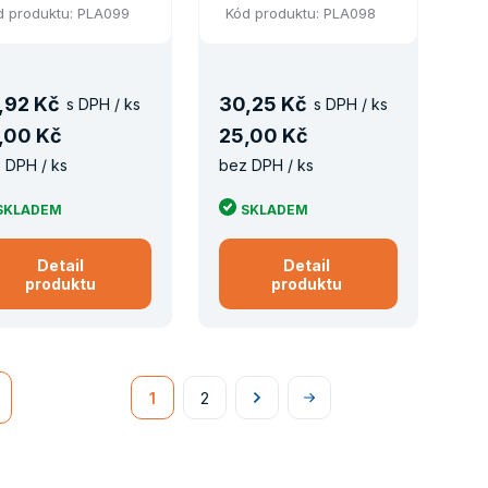
d produktu: PLA099
Kód produktu: PLA098
,
92 Kč
30
,
25 Kč
s DPH / ks
s DPH / ks
,
00 Kč
25
,
00 Kč
 DPH / ks
bez DPH / ks
SKLADEM
SKLADEM
Detail
Detail
produktu
produktu
1
2
Následující
Na
konec