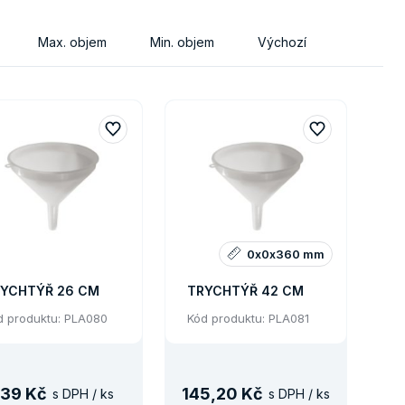
Max. objem
Min. objem
Výchozí
0x0x360 mm
YCHTÝŘ 26 CM
TRYCHTÝŘ 42 CM
d produktu: PLA080
Kód produktu: PLA081
39 Kč
145
,
20 Kč
s DPH / ks
s DPH / ks