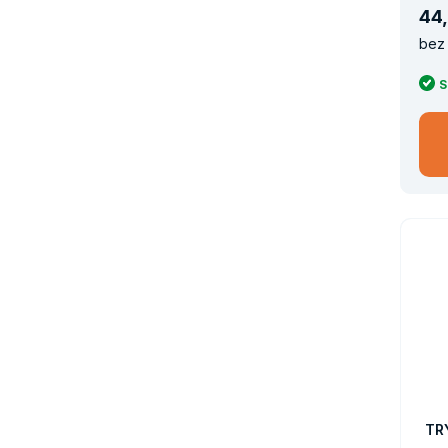
44
,
bez 
S
TR