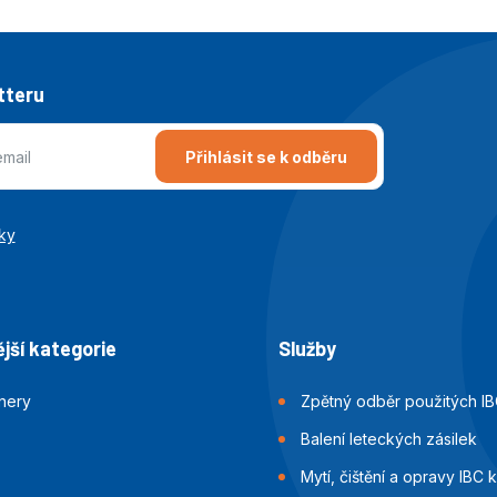
tteru
Přihlásit se k odběru
ky
jší kategorie
Služby
jnery
Zpětný odběr použitých IB
Balení leteckých zásilek
Mytí, čištění a opravy IBC 