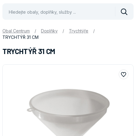
Vyhle
Obal Centrum
/
Doplňky
/
Trychtýře
/
TRYCHTÝŘ 31 CM
TRYCHTÝŘ 31 CM