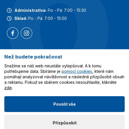
Administrativa:
Po - Pá: 7:00 - 15:30
Sklad:
Po - Pá: 7:00 - 15:00
Než budete pokračovat
Nejoblíbenější kategorie
Snažíme se náš web neustále vylepšovat. A k tomu
Služby
potřebujeme data. Sbíráme je
pomocí cookies
, které nám
pomáhají analyzovat návštěvnost a následně přizpůsobit obsah
a reklamu. Pokud se sběrem cookies nesouhlasíte, klikněte
Vše o nákupu
zde
.
Povolit vše
© 2023-2026 Obalcentrum.cz. Všechna práva vyhrazena.
Přizpůsobit
Vytvořilo