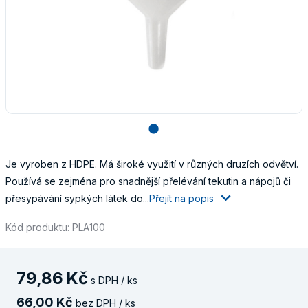
lens
Je vyroben z HDPE. Má široké využití v různých druzích odvětví.
Používá se zejména pro snadnější přelévání tekutin a nápojů či
přesypávání sypkých látek do...
Přejít na popis
Kód produktu: PLA100
79
,
86
Kč
s DPH / ks
66
,
00
Kč
bez DPH / ks