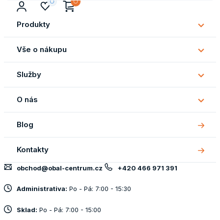
Produkty
Subm
Produ
Vše o nákupu
Subm
Vše
Služby
o
Subm
náku
Služb
O nás
Subm
O
Blog
nás
Kontakty
obchod@obal-centrum.cz
+420 466 971 391
Administrativa:
Po - Pá: 7:00 - 15:30
Sklad:
Po - Pá: 7:00 - 15:00