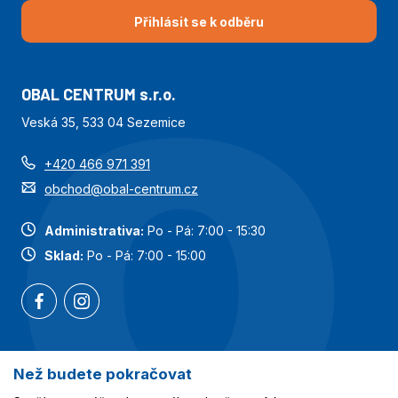
Přihlásit se k odběru
OBAL CENTRUM s.r.o.
Veská 35, 533 04 Sezemice
+420 466 971 391
obchod@obal-centrum.cz
Administrativa:
Po - Pá: 7:00 - 15:30
Sklad:
Po - Pá: 7:00 - 15:00
Než budete pokračovat
Nejoblíbenější kategorie