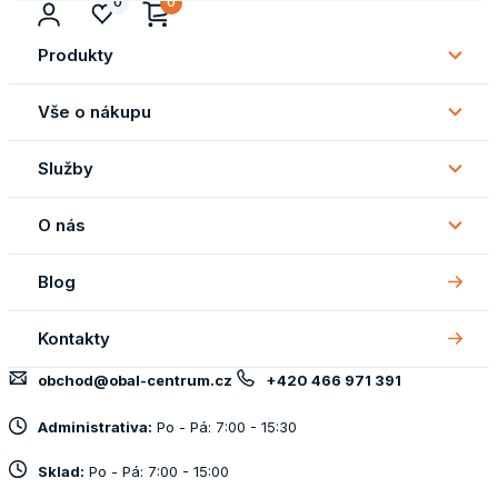
0
0
Produkty
Subm
Produ
Vše o nákupu
Subm
Vše
Služby
o
Subm
náku
Služb
O nás
Subm
O
Blog
nás
Kontakty
obchod@obal-centrum.cz
+420 466 971 391
Administrativa:
Po - Pá: 7:00 - 15:30
Sklad:
Po - Pá: 7:00 - 15:00