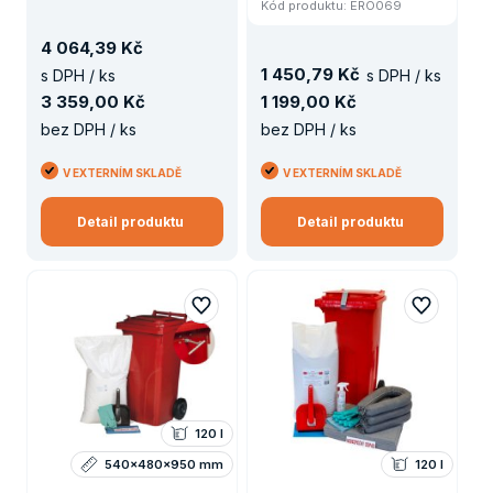
Kód produktu: ERO069
4
064
,
39 Kč
1
450
,
79 Kč
s DPH / ks
s DPH / ks
3
359
,
00 Kč
1
199
,
00 Kč
bez DPH / ks
bez DPH / ks
V EXTERNÍM SKLADĚ
V EXTERNÍM SKLADĚ
Detail produktu
Detail produktu
120 l
540x480x950 mm
120 l