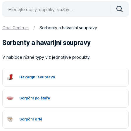
Vyhle
Obal Centrum
/
Sorbenty a havarijní soupravy
Sorbenty a havarijní soupravy
V nabídce různé typy viz jednotlivé produkty.
Obaly
Havarijní soupravy
Sorpční polštáře
Sorpční drtě