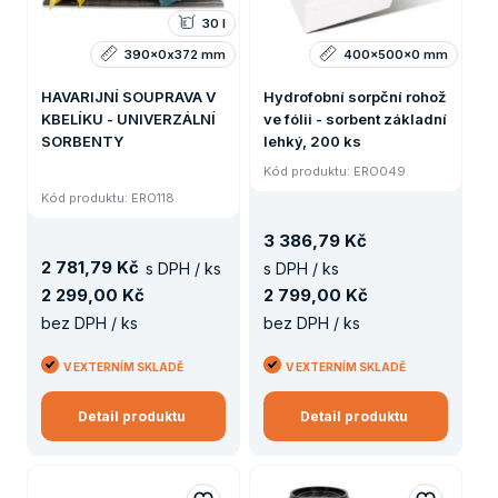
30 l
390x0x372 mm
400x500x0 mm
HAVARIJNÍ SOUPRAVA V
Hydrofobní sorpční rohož
KBELÍKU - UNIVERZÁLNÍ
ve fólii - sorbent základní
SORBENTY
lehký, 200 ks
Kód produktu: ERO049
Kód produktu: ERO118
3
386
,
79 Kč
2
781
,
79 Kč
s DPH / ks
s DPH / ks
2
299
,
00 Kč
2
799
,
00 Kč
bez DPH / ks
bez DPH / ks
V EXTERNÍM SKLADĚ
V EXTERNÍM SKLADĚ
Detail produktu
Detail produktu