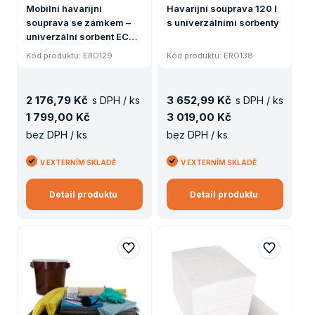
Mobilní havarijní
Havarijní souprava 120 l
souprava se zámkem –
s univerzálními sorbenty
univerzální sorbent ECO-
DRY EXTRA
Kód produktu: ERO129
Kód produktu: ERO138
2
176
,
79 Kč
3
652
,
99 Kč
s DPH / ks
s DPH / ks
1
799
,
00 Kč
3
019
,
00 Kč
bez DPH / ks
bez DPH / ks
V EXTERNÍM SKLADĚ
V EXTERNÍM SKLADĚ
Detail produktu
Detail produktu