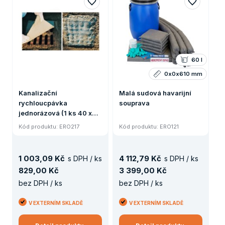
60 l
0x0x610 mm
Kanalizační
Malá sudová havarijní
rychloucpávka
souprava
jednorázová (1 ks 40 x
40 cm)
Kód produktu: ERO217
Kód produktu: ERO121
1
003
,
09 Kč
4
112
,
79 Kč
s DPH / ks
s DPH / ks
829
,
00 Kč
3
399
,
00 Kč
bez DPH / ks
bez DPH / ks
V EXTERNÍM SKLADĚ
V EXTERNÍM SKLADĚ