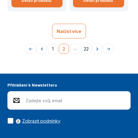
Detail produktu
Detail produktu
Načíst více
…
1
2
22
Na
Předchozí
Následující
Na
začátek
konec
Přihlášení k Newsletteru
Zobrazit podmínky