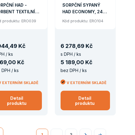
RPČNÍ HAD -
SORPČNÍ SYPANÝ
RBENT TEXTILNÍ,
HAD ECONOMY, 24
 KS (O 8 X 230 CM)
KS
d produktu: ERO039
Kód produktu: ERO104
044
,
49 Kč
6
278
,
69 Kč
PH / ks
s DPH / ks
169
,
00 Kč
5
189
,
00 Kč
 DPH / ks
bez DPH / ks
V EXTERNÍM SKLADĚ
V EXTERNÍM SKLADĚ
Detail
Detail
produktu
produktu
…
1
3