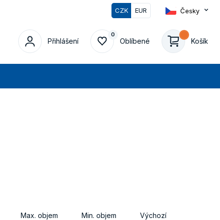
CZK
EUR
Česky
0
Přihlášení
Oblíbené
Košík
edat
Max. objem
Min. objem
Výchozí