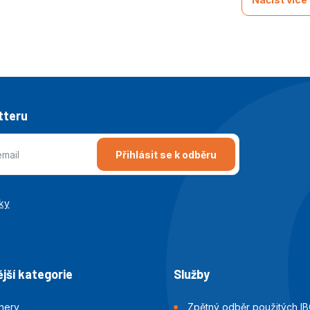
tteru
Přihlásit se k odběru
ky
jší kategorie
Služby
jnery
Zpětný odběr použitých IB