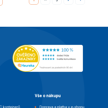
Následující
Na
konec
Vše o nákupu
C kontejnerů
Doprava a platba v e-shopu