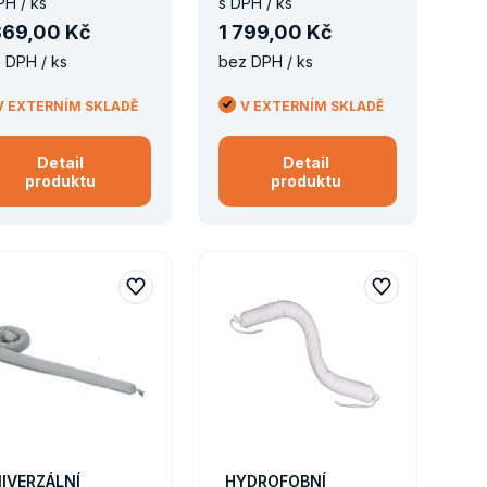
PH / ks
s DPH / ks
869
,
00 Kč
1
799
,
00 Kč
 DPH / ks
bez DPH / ks
V EXTERNÍM SKLADĚ
V EXTERNÍM SKLADĚ
Detail
Detail
produktu
produktu
IVERZÁLNÍ
HYDROFOBNÍ