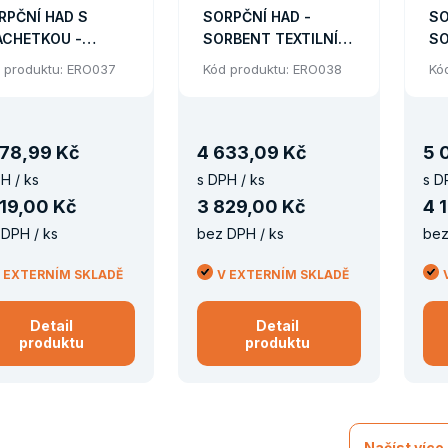
RPČNÍ HAD S
SORPČNÍ HAD -
SO
ACHETKOU -
SORBENT TEXTILNÍ,
SO
RBENT TEXTILNÍ
24 KS (O 8 X 107 CM)
12
 produktu: ERO037
Kód produktu: ERO038
Kó
 KS
78
,
99 Kč
4
633
,
09 Kč
5
H / ks
s DPH / ks
s D
19
,
00 Kč
3
829
,
00 Kč
4
DPH / ks
bez DPH / ks
bez
 EXTERNÍM SKLADĚ
V EXTERNÍM SKLADĚ
Detail
Detail
produktu
produktu
Načíst více