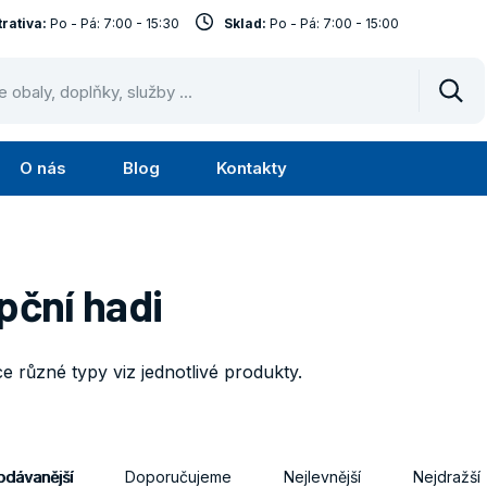
rativa:
Po - Pá: 7:00 - 15:30
Sklad:
Po - Pá: 7:00 - 15:00
Vyhl
O nás
Blog
Kontakty
Submenu
Submenu
lužby
O
nás
pční hadi
e různé typy viz jednotlivé produkty.
odávanější
Doporučujeme
Nejlevnější
Nejdražší