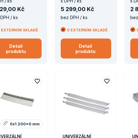
H / ks
s DPH / ks
s D
29
,
00 Kč
5
299
,
00 Kč
2
DPH / ks
bez DPH / ks
bez
 EXTERNÍM SKLADĚ
V EXTERNÍM SKLADĚ
Detail
Detail
produktu
produktu
0x1 200x0 mm
IVERZÁLNÍ
UNIVERZÁLNÍ
UN