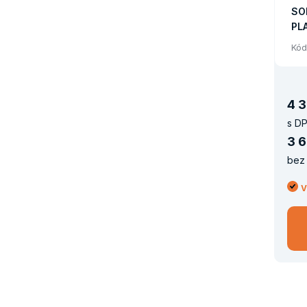
SO
PL
SO
Kód
16
4
3
s DP
3
6
bez 
V