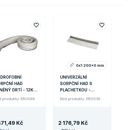
0x1 200x0 mm
DROFOBNÍ
UNIVERZÁLNÍ
RPČNÍ HAD
SORPČNÍ HAD S
NĚNÝ DRTÍ - 12KS.
PLACHETKOU -
UMĚR 8 CM X
SORBENT TEXTILNÍ 8
d produktu: ERO099
Kód produktu: ERO036
22M
KS
471
,
49 Kč
2
176
,
79 Kč