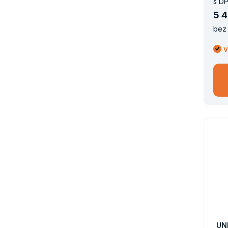
s DP
5
4
bez 
V
UN