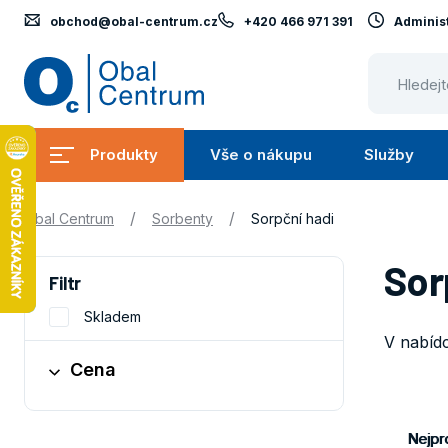
obchod@obal-centrum.cz
+420 466 971 391
Administ
Obal
Centrum
Produkty
Vše o nákupu
Služby
Submenu
Submenu
Produkty
Vše
S
/
/
Obal Centrum
Sorbenty
Sorpční hadi
o
nákupu
Sor
Filtr
Skladem
V nabídc
Cena
Obaly
Nejpr