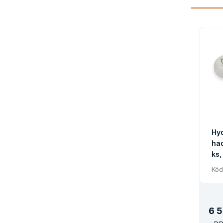
Hyd
had
ks,
Kód
6
5