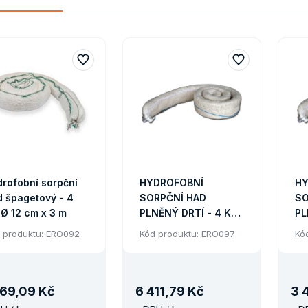
rofobní sorpční
HYDROFOBNÍ
HY
 špagetový - 4
SORPČNÍ HAD
SO
 Ø 12 cm x 3 m
PLNĚNÝ DRTÍ - 4 KS
PL
PRŮM.13 CM X 3 M
PR
 produktu: ERO092
Kód produktu: ERO097
Kó
1,
69
,
09 Kč
6
411
,
79 Kč
3