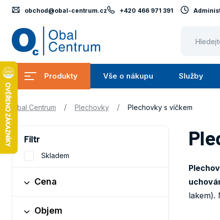
obchod@obal-centrum.cz
+420 466 971 391
Administ
Obal
Centrum
Produkty
Vše o nákupu
Služby
Submenu
Submenu
Produkty
Vše
S
/
/
Obal Centrum
Plechovky
Plechovky s víčkem
o
nákupu
Ple
Filtr
Skladem
Plechov
Cena
uchován
lakem). 
Objem
Obaly