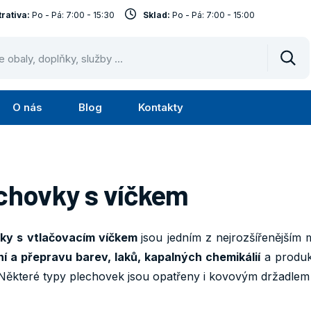
rativa:
Po - Pá: 7:00 - 15:30
Sklad:
Po - Pá: 7:00 - 15:00
Vyhl
O nás
Blog
Kontakty
Submenu
Submenu
lužby
O
nás
chovky s víčkem
ky s vtlačovacím víčkem
jsou jedním z nejrozšířenější
í a přepravu barev, laků, kapalných chemikálií
a produk
Některé typy plechovek jsou opatřeny i kovovým držadlem 