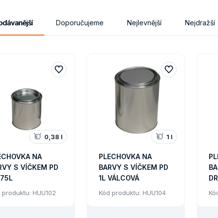
odávanější
Doporučujeme
Nejlevnější
Nejdražší
0,38 l
1 l
ECHOVKA NA
PLECHOVKA NA
PL
RVY S VÍČKEM PD
BARVY S VÍČKEM PD
BA
375L
1L VÁLCOVÁ
DR
VÁ
 produktu: HUU102
Kód produktu: HUU104
Kó