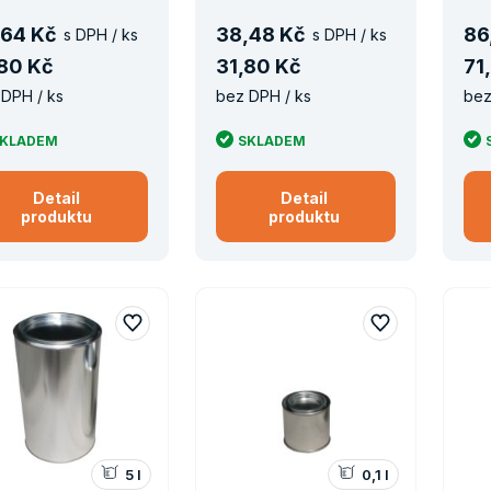
64 Kč
38
,
48 Kč
86
s DPH / ks
s DPH / ks
80 Kč
31
,
80 Kč
71
,
DPH / ks
bez DPH / ks
bez
KLADEM
SKLADEM
Detail
Detail
produktu
produktu
5 l
0,1 l