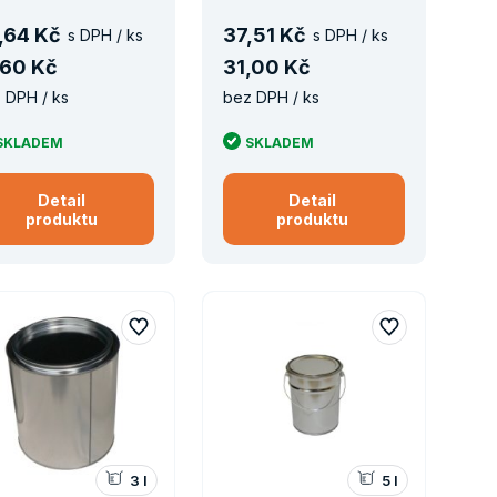
,
64 Kč
37
,
51 Kč
s DPH / ks
s DPH / ks
60 Kč
31
,
00 Kč
 DPH / ks
bez DPH / ks
SKLADEM
SKLADEM
Detail
Detail
produktu
produktu
3 l
5 l