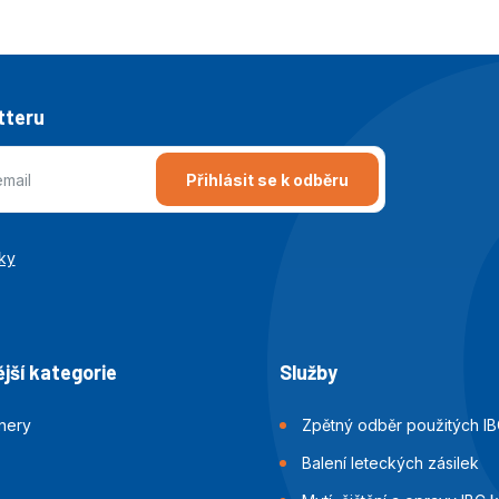
tteru
Přihlásit se k odběru
ky
jší kategorie
Služby
jnery
Zpětný odběr použitých IB
Balení leteckých zásilek