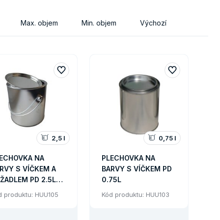
Max. objem
Min. objem
Výchozí
2,5 l
0,75 l
ECHOVKA NA
PLECHOVKA NA
RVY S VÍČKEM A
BARVY S VÍČKEM PD
ŽADLEM PD 2.5L
0.75L
LCOVÁ
d produktu: HUU105
Kód produktu: HUU103