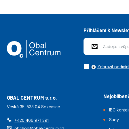
Přihlášení k Newsle
Zobrazit podmín
Nejoblíbeně
OBAL CENTRUM s.r.o.
Veská 35, 533 04 Sezemice
IBC konte
Sudy
+420 466 971 391
obchod@obal-centrum.cz