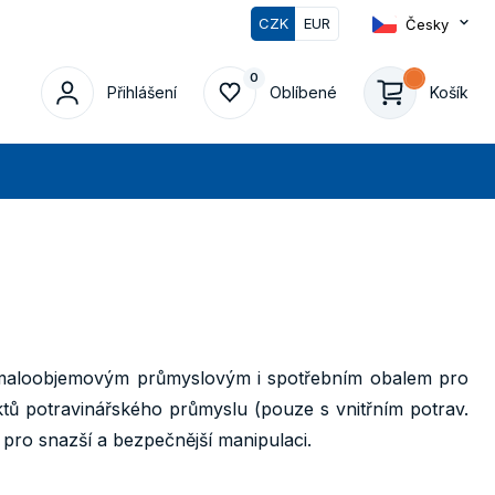
CZK
EUR
Česky
0
0
Přihlášení
Oblíbené
Košík
edat
m maloobjemovým průmyslovým i spotřebním obalem pro
tů potravinářského průmyslu (pouze s vnitřním potrav.
pro snazší a bezpečnější manipulaci.