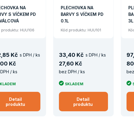
ECHOVKA NA
PLECHOVKA NA
PL
RVY S VÍČKEM PD
BARVY S VÍČKEM PD
BA
 VÁLCOVÁ
0.1L
3L
 produktu: HUU106
Kód produktu: HUU101
Kó
2
,
85 Kč
33
,
40 Kč
97
s DPH / ks
s DPH / ks
00 Kč
27
,
60 Kč
80
DPH / ks
bez DPH / ks
bez
KLADEM
SKLADEM
Detail
Detail
produktu
produktu