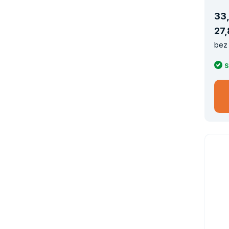
33
,
27
,
bez 
S