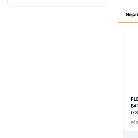
Nejpr
PL
BA
0.
Kód