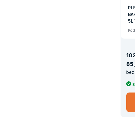
PL
BA
5L
Kód
10
85
,
bez 
S