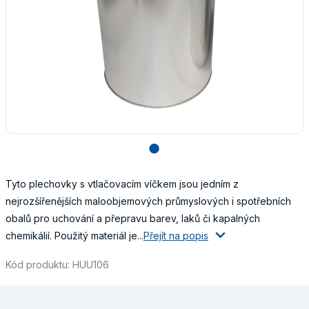
lens
Tyto plechovky s vtlačovacím víčkem jsou jedním z
nejrozšířenějších maloobjemových průmyslových i spotřebních
obalů pro uchování a přepravu barev, laků či kapalných
chemikálií. Použitý materiál je...
Přejít na popis
Kód produktu: HUU106