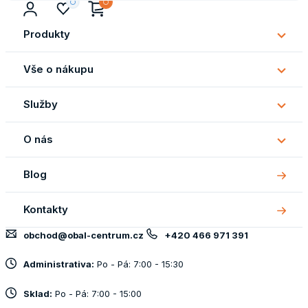
Produkty
Subm
Produ
Vše o nákupu
Subm
Vše
Služby
o
Subm
náku
Služb
O nás
Subm
O
Blog
nás
Kontakty
obchod@obal-centrum.cz
+420 466 971 391
Administrativa:
Po - Pá: 7:00 - 15:30
Sklad:
Po - Pá: 7:00 - 15:00