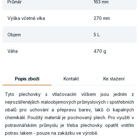
Průměr
163 mm
Výška včetně víka
270 mm
Objem
5 L
Váha
470 g
Popis zboží
Kontakt
Ke stažení
Tyto plechovky s vtlačovacím víčkem jsou jedním z
nejrozšířenějších maloobjemových průmyslových i spotřebních
obalů pro uchování a přepravu barev, laků či kapalných
chemikálií. Použitý materiál je pocínovaný plech. Pro využití v
potravinářském průmyslu je třeba plechovky opatřit vnitřím
potrav. lakem - pouze na zakázku ve výrobě.