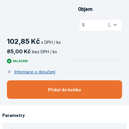
Objem
keyboard_arrow_down
L
5
102
,
85
Kč
s DPH / ks
85
,
00
Kč
bez DPH / ks
SKLADEM
Informace o doručení
Přidat do košíku
Parametry