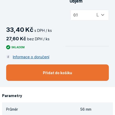
Objem
keyboard_arrow_down
L
0.1
33
,
40
Kč
s DPH / ks
27
,
60
Kč
bez DPH / ks
SKLADEM
Informace o doručení
Přidat do košíku
Parametry
Průměr
56 mm