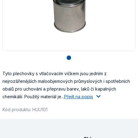
lens
Tyto plechovky s vtlačovacím víčkem jsou jedním z
nejrozšířenějších maloobjemových průmyslových i spotřebních
obalů pro uchování a přepravu barev, laků či kapalných
chemikálií. Použitý materiál je...
Přejít na popis
Kód produktu: HUU101