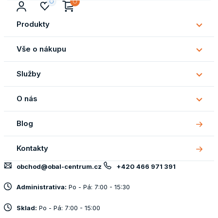
Produkty
Subm
Produ
Vše o nákupu
Subm
Vše
Služby
o
Subm
náku
Služb
O nás
Subm
O
Blog
nás
Kontakty
obchod@obal-centrum.cz
+420 466 971 391
Administrativa:
Po - Pá: 7:00 - 15:30
Sklad:
Po - Pá: 7:00 - 15:00