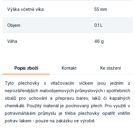
Výška včetně víka
55 mm
Objem
0.1 L
Váha
46 g
Popis zboží
Kontakt
Ke stažení
Tyto plechovky s vtlačovacím víčkem jsou jedním z
nejrozšířenějších maloobjemových průmyslových i spotřebních
obalů pro uchování a přepravu barev, laků či kapalných
chemikálií. Použitý materiál je pocínovaný plech. Pro využití v
potravinářském průmyslu je třeba plechovky opatřit vnitřím
potrav. lakem - pouze na zakázku ve výrobě.