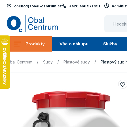
obchod@obal-centrum.cz
+420 466 971 391
Administ
Obal
Centrum
Produkty
Vše o nákupu
Služby
Submenu
Submenu
Produkty
Vše
S
/
/
/
Obal Centrum
Sudy
Plastové sudy
Plastový sud 
o
nákupu