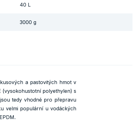
40 L
3000 g
 kusových a pastovitých hmot v
 (vysokohustotní polyethylen) s
 jsou tedy vhodné pro přepravu
ku velmi populární u vodáckých
í EPDM.