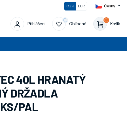
CZK
EUR
Česky
0
Přihlášení
Oblíbené
Košík
edat
TEC 40L HRANATÝ
NÝ DRŽADLA
4KS/PAL