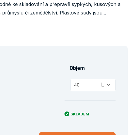
odné ke skladování a přepravě sypkých, kusových a
růmyslu či zemědělství. Plastové sudy jsou...
Objem
keyboard_arrow_down
L
40
SKLADEM