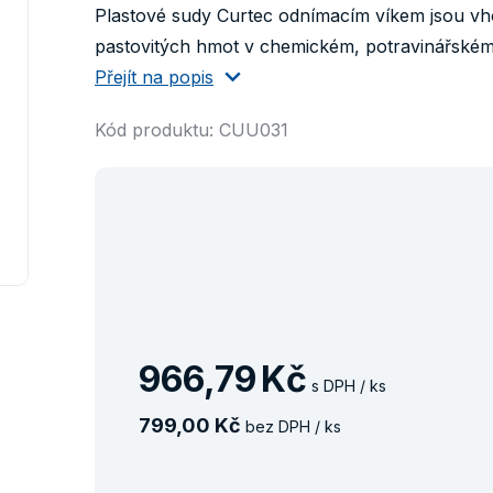
Plastové sudy Curtec odnímacím víkem jsou vh
pastovitých hmot v chemickém, potravinářském p
Přejít na popis
Kód produktu: CUU031
966
,
79
Kč
s DPH / ks
799
,
00
Kč
bez DPH / ks