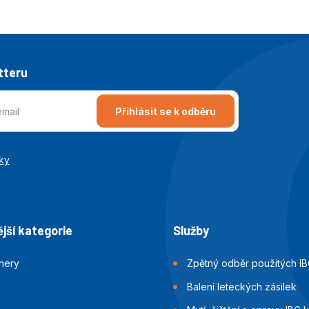
tteru
Přihlásit se k odběru
ky
jší kategorie
Služby
jnery
Zpětný odběr použitých IB
Balení leteckých zásilek