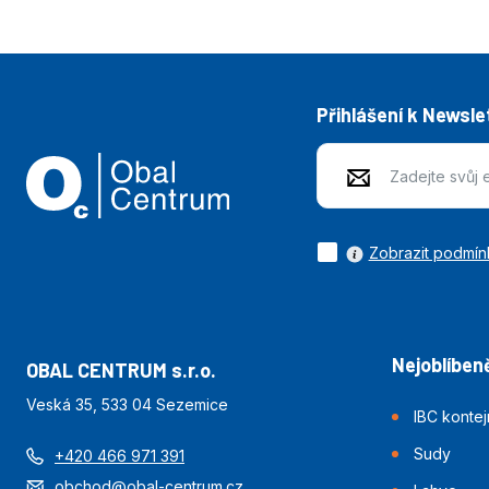
Přihlášení k Newsle
Zobrazit podmín
Nejoblíbeně
OBAL CENTRUM s.r.o.
Veská 35, 533 04 Sezemice
IBC konte
Sudy
+420 466 971 391
obchod@obal-centrum.cz