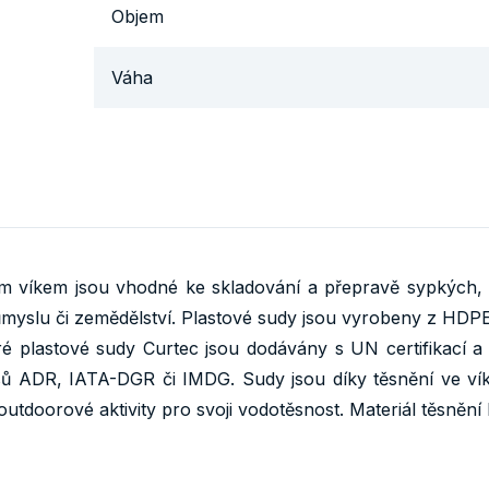
Objem
Váha
m víkem jsou vhodné ke skladování a přepravě sypkých,
yslu či zemědělství. Plastové sudy jsou vyrobeny z HDPE
ré plastové sudy Curtec jsou dodávány s UN certifikací a
sů ADR, IATA-DGR či IMDG. Sudy jsou díky těsnění ve ví
 outdoorové aktivity pro svoji vodotěsnost. Materiál těsněn