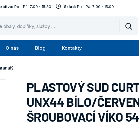
rativa:
Po - Pá: 7:00 - 15:30
Sklad:
Po - Pá: 7:00 - 15:00
Vyhl
O nás
Blog
Kontakty
Submenu
Submenu
lužby
O
hranatý
nás
PLASTOVÝ SUD CUR
UNX44 BÍLO/ČERVE
ŠROUBOVACÍ VÍKO 5