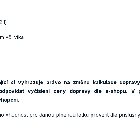
 l)
m vč. víka
ící si vyhrazuje právo na změnu kalkulace dopravy
odpovídat vyčíslení ceny dopravy dle e-shopu. V 
chopení.
ho vhodnost pro danou plněnou látku prověřit dle příslušný