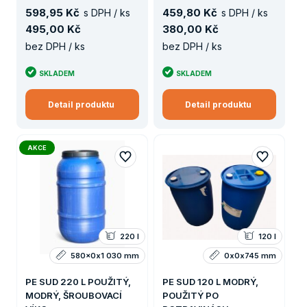
598
,
95 Kč
459
,
80 Kč
s DPH / ks
s DPH / ks
495
,
00 Kč
380
,
00 Kč
bez DPH / ks
bez DPH / ks
SKLADEM
SKLADEM
Detail produktu
Detail produktu
AKCE
220 l
120 l
580x0x1 030 mm
0x0x745 mm
PE SUD 220 L POUŽITÝ,
PE SUD 120 L MODRÝ,
MODRÝ, ŠROUBOVACÍ
POUŽITÝ PO