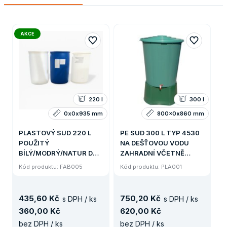
AKCE
220 l
300 l
0x0x935 mm
800x0x860 mm
PLASTOVÝ SUD 220 L
PE SUD 300 L TYP 4530
POUŽITÝ
NA DEŠŤOVOU VODU
BÍLÝ/MODRÝ/NATUR DVĚ
ZAHRADNÍ VČETNĚ
ZÁTKY NA KAPALINY
VÝPUSTNÉHO
Kód produktu: FAB005
Kód produktu: PLA001
(SUD 200 L)
KOHOUTKU A VÍKA
(8,5KG)
435
,
60 Kč
750
,
20 Kč
s DPH / ks
s DPH / ks
360
,
00 Kč
620
,
00 Kč
bez DPH / ks
bez DPH / ks