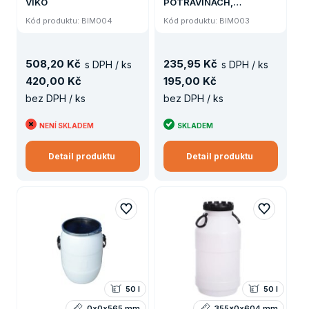
VÍKO
POTRAVINÁCH,
NEVYMYTÝ, BEZ UN, DVA
Kód produktu: BIM004
Kód produktu: BIM003
UZÁVĚRY NA KAPALINY
508
,
20 Kč
235
,
95 Kč
s DPH / ks
s DPH / ks
420
,
00 Kč
195
,
00 Kč
bez DPH / ks
bez DPH / ks
NENÍ SKLADEM
SKLADEM
Detail produktu
Detail produktu
50 l
50 l
0x0x565 mm
355x0x604 mm