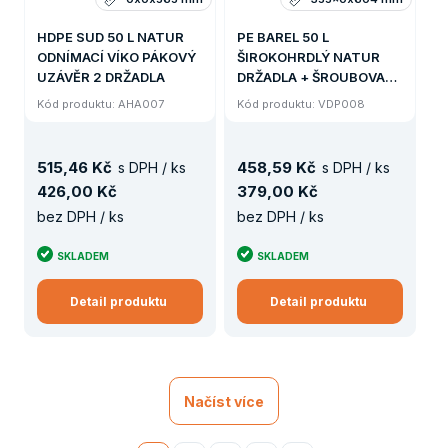
HDPE SUD 50 L NATUR
PE BAREL 50 L
ODNÍMACÍ VÍKO PÁKOVÝ
ŠIROKOHRDLÝ NATUR
UZÁVĚR 2 DRŽADLA
DRŽADLA + ŠROUBOVACÍ
UZÁVĚR, MEZIVÍČKO
Kód produktu: AHA007
Kód produktu: VDP008
PRŮMĚR 197mm
355x700mm
515
,
46 Kč
458
,
59 Kč
s DPH / ks
s DPH / ks
426
,
00 Kč
379
,
00 Kč
bez DPH / ks
bez DPH / ks
SKLADEM
SKLADEM
Detail produktu
Detail produktu
Načíst více