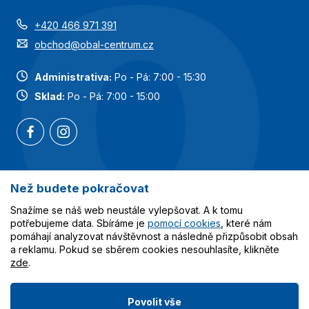
+420 466 971 391
obchod@obal-centrum.cz
Administrativa:
Po - Pá: 7:00 - 15:30
Sklad:
Po - Pá: 7:00 - 15:00
Než budete pokračovat
Nejoblíbenější kategorie
Snažíme se náš web neustále vylepšovat. A k tomu
Služby
potřebujeme data. Sbíráme je
pomocí cookies
, které nám
pomáhají analyzovat návštěvnost a následně přizpůsobit obsah
a reklamu. Pokud se sběrem cookies nesouhlasíte, klikněte
Vše o nákupu
zde
.
Povolit vše