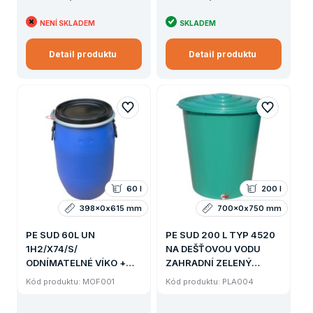
NENÍ SKLADEM
SKLADEM
Detail produktu
Detail produktu
60 l
200 l
398x0x615 mm
700x0x750 mm
PE SUD 60L UN
PE SUD 200 L TYP 4520
1H2/X74/S/
NA DEŠŤOVOU VODU
ODNÍMATELNÉ VÍKO +
ZAHRADNÍ ZELENÝ
PÁKOVÝ UZÁVĚR
VČETNĚ VÝPUSTNÉHO
Kód produktu: MOF001
Kód produktu: PLA004
DRŽADLA 3 kg
KOHOUTKU A VÍKA
(6,4KG)