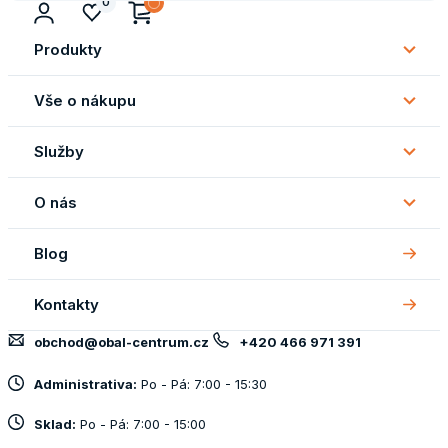
0
Produkty
Subm
Produ
Vše o nákupu
Subm
Vše
Služby
o
Subm
náku
Služb
O nás
Subm
O
Blog
nás
Kontakty
obchod@obal-centrum.cz
+420 466 971 391
Administrativa:
Po - Pá: 7:00 - 15:30
Sklad:
Po - Pá: 7:00 - 15:00