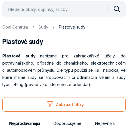
Vyhle
Obal Centrum
/
Sudy
/
Plastové sudy
Plastové sudy
Plastové sudy
nabízíme pro zahrádkářské účely, do
potravinářského, případně do chemického, elektrotechnickém
či automobilovém průmyslu. Dle typu použití se liší i nabídka, ve
které máme sudy se šroubovacím či odnímacím víkem a sudy
typu L-Ring (pevné víko, které nelze odendat).
Obaly
Zobrazit filtry
Nejprodávanější
Doporučujeme
Nejlevnější