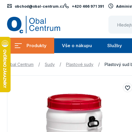
obchod@obal-centrum.cz
+420 466 971 391
Administ
Obal
Centrum
Produkty
Vše o nákupu
Služby
Submenu
Submenu
Produkty
Vše
S
/
/
/
Obal Centrum
Sudy
Plastové sudy
Plastový sud 
o
nákupu