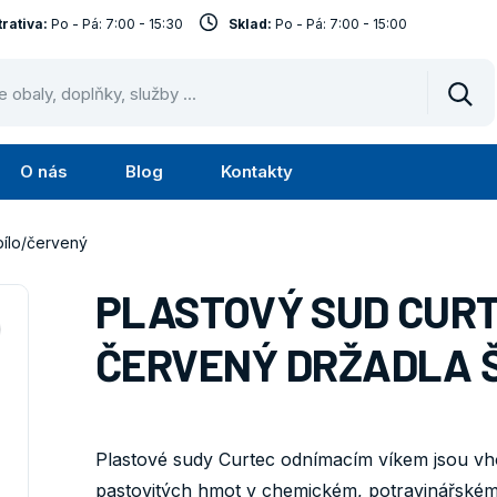
rativa:
Po - Pá: 7:00 - 15:30
Sklad:
Po - Pá: 7:00 - 15:00
Vyhl
O nás
Blog
Kontakty
Submenu
Submenu
lužby
O
bílo/červený
nás
PLASTOVÝ SUD CURTE
ČERVENÝ DRŽADLA Š
Plastové sudy Curtec odnímacím víkem jsou vh
pastovitých hmot v chemickém, potravinářském p