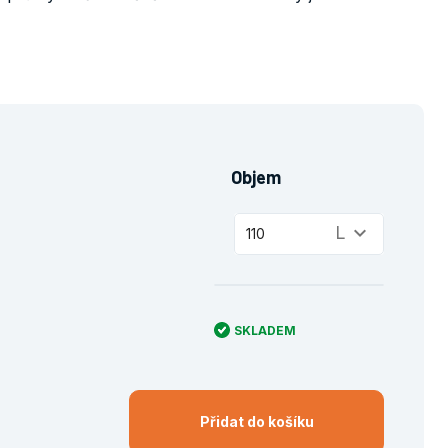
Objem
keyboard_arrow_down
L
110
SKLADEM
Přidat do košíku