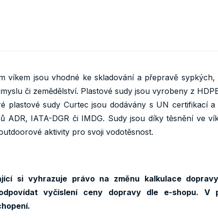
m víkem jsou vhodné ke skladování a přepravě sypkých,
yslu či zemědělství. Plastové sudy jsou vyrobeny z HDPE
ré plastové sudy Curtec jsou dodávány s UN certifikací a
sů ADR, IATA-DGR či IMDG. Sudy jsou díky těsnění ve ví
 outdoorové aktivity pro svoji vodotěsnost.
ící si vyhrazuje právo na změnu kalkulace dopravy
odpovídat vyčíslení ceny dopravy dle e-shopu. V 
chopení.