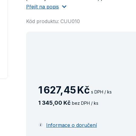
Přejít na popis
Kód produktu: CUU010
1
627
,
45
Kč
s DPH / ks
1
345
,
00
Kč
bez DPH / ks
Informace o doručení