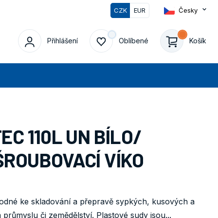
CZK
EUR
Česky
0
Přihlášení
Oblíbené
Košík
edat
C 110L UN BÍLO/
ROUBOVACÍ VÍKO
odné ke skladování a přepravě sypkých, kusových a
růmyslu či zemědělství. Plastové sudy jsou...