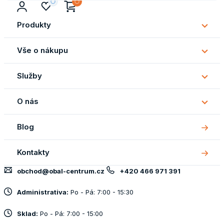
Produkty
Subm
Produ
Vše o nákupu
Subm
Vše
Služby
o
Subm
náku
Služb
O nás
Subm
O
Blog
nás
Kontakty
obchod@obal-centrum.cz
+420 466 971 391
Administrativa:
Po - Pá: 7:00 - 15:30
Sklad:
Po - Pá: 7:00 - 15:00