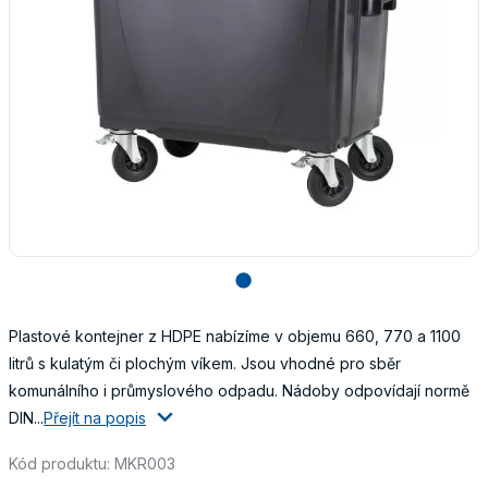
lens
Plastové kontejner z HDPE nabízíme v objemu 660, 770 a 1100
litrů s kulatým či plochým víkem. Jsou vhodné pro sběr
komunálního i průmyslového odpadu. Nádoby odpovídají normě
DIN...
Přejít na popis
Kód produktu: MKR003