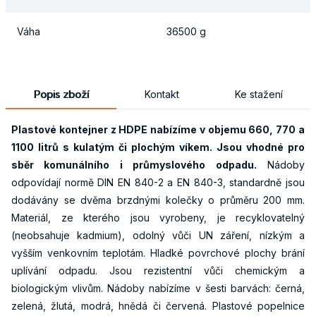
Váha
36500 g
Popis zboží
Kontakt
Ke stažení
Plastové kontejner z HDPE nabízíme v objemu 660, 770 a
1100 litrů s kulatým či plochým víkem. Jsou vhodné pro
sběr komunálního i průmyslového odpadu.
Nádoby
odpovídají normě DIN EN 840-2 a EN 840-3, standardně jsou
dodávány se dvěma brzdnými kolečky o průměru 200 mm.
Materiál, ze kterého jsou vyrobeny, je recyklovatelný
(neobsahuje kadmium), odolný vůči UN záření, nízkým a
vyšším venkovním teplotám. Hladké povrchové plochy brání
uplívání odpadu. Jsou rezistentní vůči chemickým a
biologickým vlivům. Nádoby nabízíme v šesti barvách: černá,
zelená, žlutá, modrá, hnědá či červená. Plastové popelnice