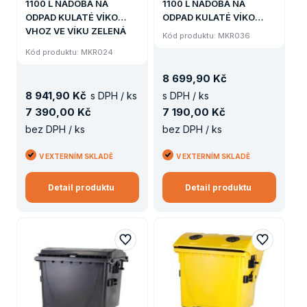
1100 L NÁDOBA NA
1100 L NÁDOBA NA
ODPAD KULATÉ VÍKO
ODPAD KULATÉ VÍKO
VHOZ VE VÍKU ZELENÁ
MODRÁ
Kód produktu: MKR036
SKLO
Kód produktu: MKR024
8
699
,
90 Kč
8
941
,
90 Kč
s DPH / ks
s DPH / ks
7
390
,
00 Kč
7
190
,
00 Kč
bez DPH / ks
bez DPH / ks
V EXTERNÍM SKLADĚ
V EXTERNÍM SKLADĚ
Detail produktu
Detail produktu