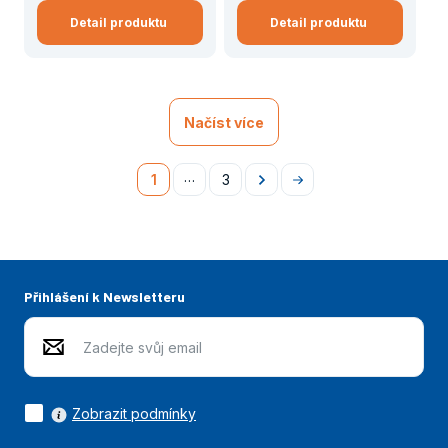
Detail produktu
Detail produktu
Načíst více
…
1
3
Následující
Na
konec
Přihlášení k Newsletteru
Zobrazit podmínky