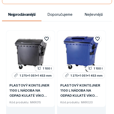
nejsou vhodné pro výsyp horkého popela.
Kontejnery lze
opatřit vhozem ve víku pro separaci odpadu (plasty, sklo,
Nejprodávanější
Doporučujeme
Nejlevnější
papír, tetrapack).
Náhradní díly pro plastové nádoby (víka,
kolečka s brzdou a bez brzdy, čepy, gumové lišty aj.) na dotaz.
1 100 l
1 100 l
1 275x1 051x1 453 mm
1 275x1 051x1 453 mm
PLASTOVÝ KONTEJNER
PLASTOVÝ KONTEJNER
1100 L NÁDOBA NA
1100 L NÁDOBA NA
ODPAD KULATÉ VÍKO
ODPAD KULATÉ VÍKO
ČERNÁ
VHOZ VE VÍKU MODRÁ
Kód produktu: MKR015
Kód produktu: MKR020
PAPÍR