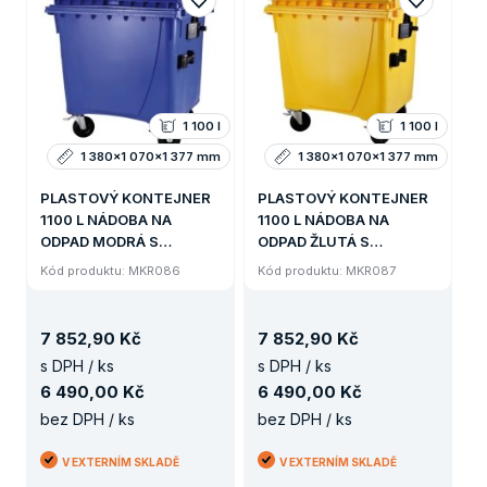
1 100 l
1 100 l
1 380x1 070x1 377 mm
1 380x1 070x1 377 mm
PLASTOVÝ KONTEJNER
PLASTOVÝ KONTEJNER
1100 L NÁDOBA NA
1100 L NÁDOBA NA
ODPAD MODRÁ S
ODPAD ŽLUTÁ S
PLOCHÝM VÍKEM
PLOCHÝM VÍKEM
Kód produktu: MKR086
Kód produktu: MKR087
7
852
,
90 Kč
7
852
,
90 Kč
s DPH / ks
s DPH / ks
6
490
,
00 Kč
6
490
,
00 Kč
bez DPH / ks
bez DPH / ks
V EXTERNÍM SKLADĚ
V EXTERNÍM SKLADĚ