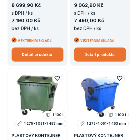
8
699
,
90 Kč
9
062
,
90 Kč
s DPH / ks
s DPH / ks
7
190
,
00 Kč
7
490
,
00 Kč
bez DPH / ks
bez DPH / ks
V EXTERNÍM SKLADĚ
V EXTERNÍM SKLADĚ
Detail produktu
Detail produktu
1 100 l
1 100 l
1 275x1 051x1 453 mm
1 275x1 051x1 453 mm
PLASTOVÝ KONTEJNER
PLASTOVÝ KONTEJNER