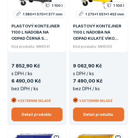
1 100 l
1 100 l
1 380x1 070x1 377 mm
1 275x1 051x1 453 mm
PLASTOVÝ KONTEJNER
PLASTOVÝ KONTEJNER
1100 L NÁDOBA NA
1100 L NÁDOBA NA
ODPAD ČERNÁ S
ODPAD KULATÉ VÍKO
PLOCHÝM VÍKEM
VHOZ VE VÍKU ŽLUTÁ
Kód produktu: MKR041
Kód produktu: MKR055
PLAST
7
852
,
90 Kč
9
062
,
90 Kč
s DPH / ks
s DPH / ks
6
490
,
00 Kč
7
490
,
00 Kč
bez DPH / ks
bez DPH / ks
V EXTERNÍM SKLADĚ
V EXTERNÍM SKLADĚ
Detail produktu
Detail produktu