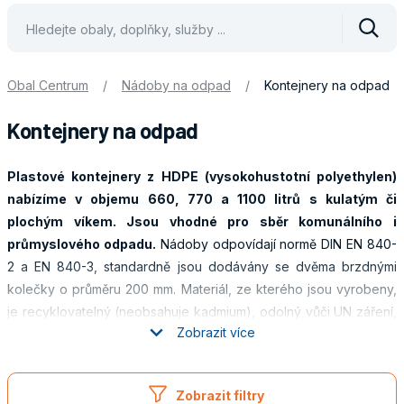
Vyhle
Obal Centrum
/
Nádoby na odpad
/
Kontejnery na odpad
Kontejnery na odpad
Plastové kontejnery z HDPE (vysokohustotní polyethylen)
nabízíme v objemu 660, 770 a 1100 litrů s kulatým či
plochým víkem. Jsou vhodné pro sběr komunálního i
průmyslového odpadu.
Nádoby odpovídají normě DIN EN 840-
2 a EN 840-3, standardně jsou dodávány se dvěma brzdnými
kolečky o průměru 200 mm. Materiál, ze kterého jsou vyrobeny,
je recyklovatelný (neobsahuje kadmium), odolný vůči UN záření,
Zobrazit více
nízkým a vyšším venkovním teplotám. Hladké povrchové plochy
brání uplívání odpadu. Jsou rezistentní vůči chemickým a
Obaly
biologickým vlivům.
Nádoby nabízíme v šesti barvách: černá,
Zobrazit filtry
zelená, žlutá, modrá, hnědá či červená.
Plastové popelnice