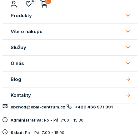
0
Produkty
Subm
Produ
Vše o nákupu
Subm
Vše
Služby
o
Subm
náku
Služb
O nás
Subm
O
Blog
nás
Kontakty
obchod@obal-centrum.cz
+420 466 971 391
Administrativa:
Po - Pá: 7:00 - 15:30
Sklad:
Po - Pá: 7:00 - 15:00