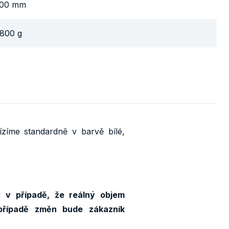
00 mm
800 g
íme standardně v barvě bílé,
y v případě, že reálný objem
případě změn bude zákazník