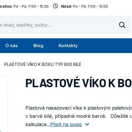
rativa:
Po - Pá: 7:00 - 15:30
Sklad:
Po - Pá: 7:00 - 15:00
Vyhl
O nás
Blog
Kontakty
Submenu
Submenu
lužby
O
PLASTOVÉ VÍKO K BOXU TYP 800 BÍLÉ
nás
PLASTOVÉ VÍKO K BO
Plastová nasazovací víka k plastovým paleto
v barvě bílé, případně modré barvě. Důležité 
kalkulace...
Přejít na popis