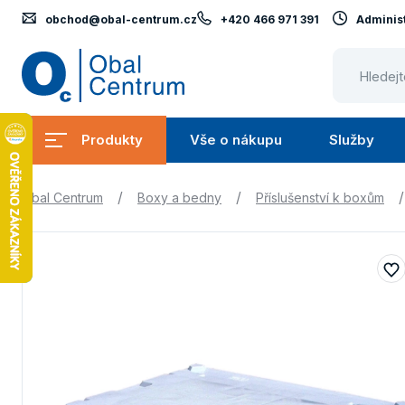
obchod@obal-centrum.cz
+420 466 971 391
Administ
Obal
Centrum
Produkty
Vše o nákupu
Služby
Submenu
Submenu
Produkty
Vše
S
/
/
/
Obal Centrum
Boxy a bedny
Příslušenství k boxům
o
nákupu