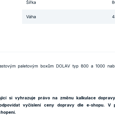
Šířka
8
Váha
4
plastovým paletovým boxům DOLAV typ 800 a 1000 nabíz
jící si vyhrazuje právo na změnu kalkulace doprav
odpovídat vyčíslení ceny dopravy dle e-shopu. V 
chopení.