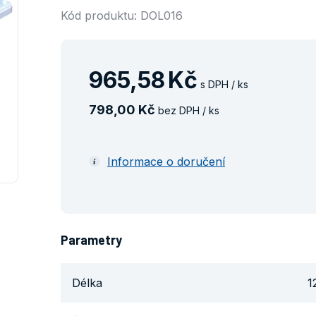
Kód produktu: DOL016
965
,
58
Kč
s DPH / ks
798
,
00
Kč
bez DPH / ks
Informace o doručení
Parametry
Délka
1