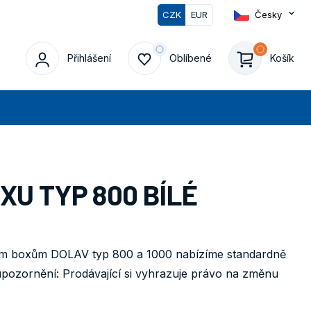
CZK
EUR
Česky
0
Přihlášení
Oblíbené
Košík
edat
XU TYP 800 BÍLÉ
vým boxům DOLAV typ 800 a 1000 nabízíme standardně
upozornění: Prodávající si vyhrazuje právo na změnu