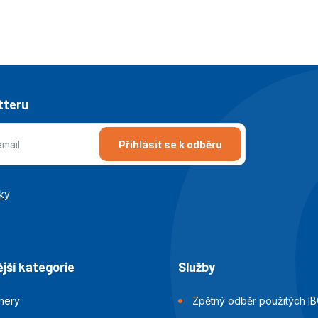
tteru
Přihlásit se k odběru
ky
jší kategorie
Služby
jnery
Zpětný odběr použitých IB