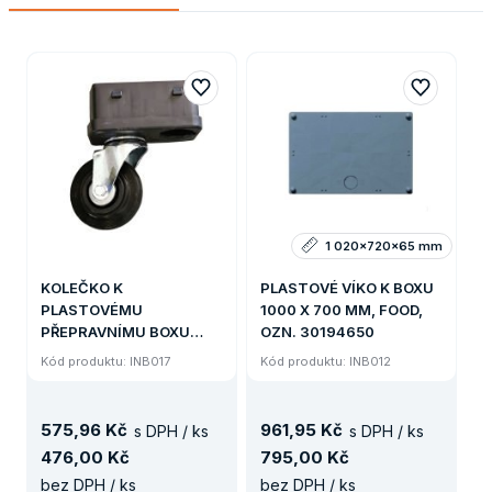
1 020x720x65 mm
KOLEČKO K
PLASTOVÉ VÍKO K BOXU
PLASTOVÉMU
1000 X 700 MM, FOOD,
PŘEPRAVNÍMU BOXU
OZN. 30194650
STANDARD LEVÉ
Kód produktu: INB017
Kód produktu: INB012
575
,
96 Kč
961
,
95 Kč
s DPH / ks
s DPH / ks
476
,
00 Kč
795
,
00 Kč
bez DPH / ks
bez DPH / ks