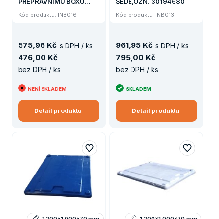
PŘEPRAVNÍMU BOXU
ŠEDÉ,OZN. 30194680
STANDARD PRAVÉ
Kód produktu: INB016
Kód produktu: INB013
575
,
96 Kč
961
,
95 Kč
s DPH / ks
s DPH / ks
476
,
00 Kč
795
,
00 Kč
bez DPH / ks
bez DPH / ks
NENÍ SKLADEM
SKLADEM
Detail produktu
Detail produktu
1 200x1 000x70 mm
1 200x1 000x70 mm