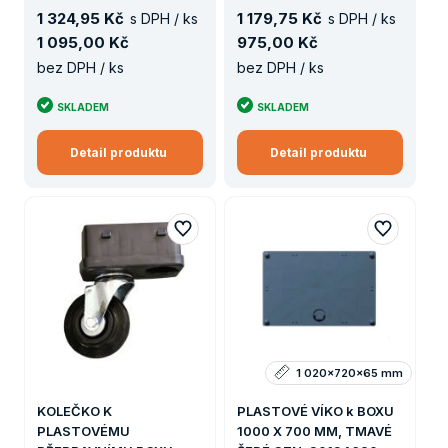
1
324
,
95 Kč
1
179
,
75 Kč
s DPH / ks
s DPH / ks
1
095
,
00 Kč
975
,
00 Kč
bez DPH / ks
bez DPH / ks
SKLADEM
SKLADEM
Detail produktu
Detail produktu
1 020x720x65 mm
KOLEČKO K
PLASTOVÉ VÍKO k BOXU
PLASTOVÉMU
1000 X 700 MM, TMAVÉ