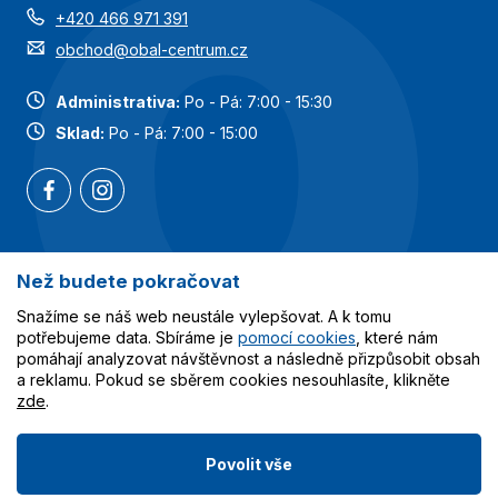
+420 466 971 391
obchod@obal-centrum.cz
Administrativa:
Po - Pá: 7:00 - 15:30
Sklad:
Po - Pá: 7:00 - 15:00
Než budete pokračovat
Nejoblíbenější kategorie
Snažíme se náš web neustále vylepšovat. A k tomu
Služby
potřebujeme data. Sbíráme je
pomocí cookies
, které nám
pomáhají analyzovat návštěvnost a následně přizpůsobit obsah
a reklamu. Pokud se sběrem cookies nesouhlasíte, klikněte
Vše o nákupu
zde
.
Povolit vše