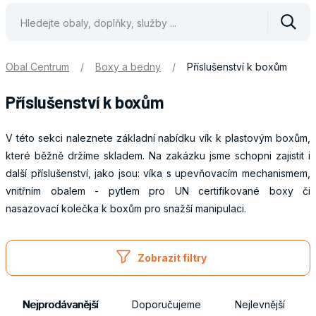
Vyhle
Obal Centrum
/
Boxy a bedny
/
Příslušenství k boxům
Příslušenství k boxům
V této sekci naleznete základní nabídku vík k plastovým boxům,
které běžně držíme skladem. Na zakázku jsme schopni zajistit i
další příslušenství, jako jsou: víka s upevňovacím mechanismem,
vnitřním obalem - pytlem pro UN certifikované boxy či
nasazovací kolečka k boxům pro snažší manipulaci.
Obaly
Zobrazit filtry
Nejprodávanější
Doporučujeme
Nejlevnější