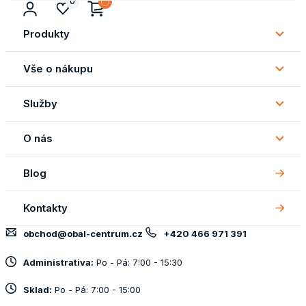
0
Produkty
Subm
Produ
Vše o nákupu
Subm
Vše
Služby
o
Subm
náku
Služb
O nás
Subm
O
Blog
nás
Kontakty
obchod@obal-centrum.cz
+420 466 971 391
Administrativa:
Po - Pá: 7:00 - 15:30
Sklad:
Po - Pá: 7:00 - 15:00