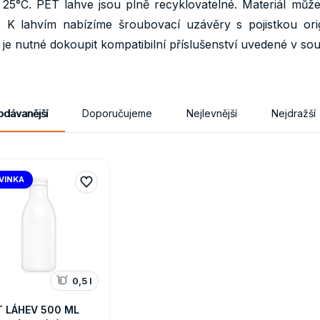
 25°C. PET lahve jsou plně recyklovatelné. Materiál může
e. K lahvím nabízíme šroubovací uzávěry s pojistkou o
je nutné dokoupit kompatibilní příslušenství uvedené v so
odávanější
Doporučujeme
Nejlevnější
Nejdražší
VINKA
0,5 l
T LÁHEV 500 ML