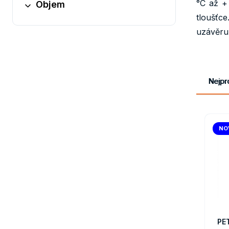
°C až +
Objem
tloušťc
uzávěru 
Obaly
Nejpr
NO
PE