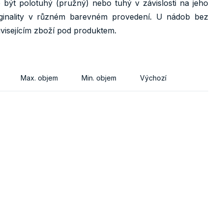
 být polotuhý (pružný) nebo tuhý v závislosti na jeho
riginality v různém barevném provedení. U nádob bez
uvisejícím zboží pod produktem.
Max. objem
Min. objem
Výchozí