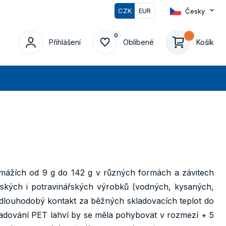
CZK
EUR
Česky
0
0
Přihlášení
Oblíbené
Košík
edat
ramážích od 9 g do 142 g v různých formách a závitech
ářských i potravinářských výrobků (vodných, kysaných,
 dlouhodobý kontakt za běžných skladovacích teplot do
ladování PET lahví by se měla pohybovat v rozmezí + 5