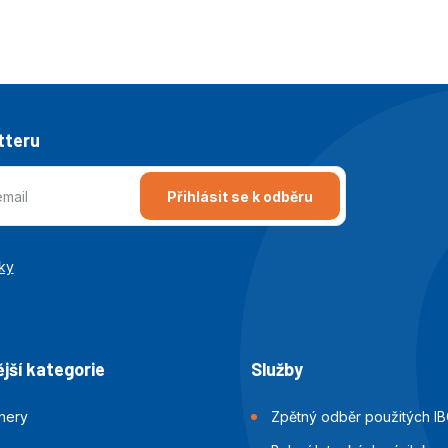
tteru
Přihlásit se k odběru
ky
jší kategorie
Služby
jnery
Zpětný odběr použitých IB