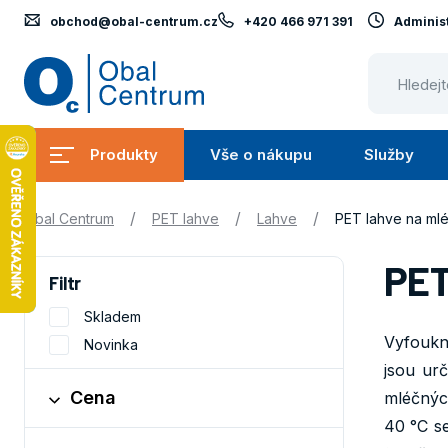
obchod@obal-centrum.cz
+420 466 971 391
Administ
Obal
Centrum
Produkty
Vše o nákupu
Služby
Submenu
Submenu
Produkty
Vše
S
/
/
/
Obal Centrum
PET lahve
Lahve
PET lahve na ml
o
nákupu
PET
Filtr
Skladem
Vyfoukn
Novinka
jsou ur
Cena
mléčnýc
40 °C se