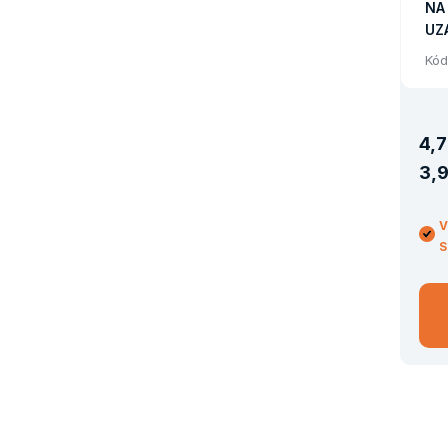
NA
UZ
Kód
4
,
7
3
,
9
V
S