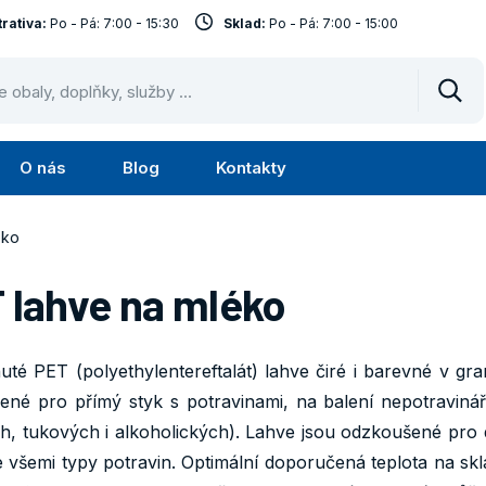
rativa:
Po - Pá: 7:00 - 15:30
Sklad:
Po - Pá: 7:00 - 15:00
Vyhl
O nás
Blog
Kontakty
Submenu
Submenu
lužby
O
éko
nás
 lahve na mléko
uté PET (polyethylentereftalát) lahve čiré i barevné v g
čené pro přímý styk s potravinami, na balení nepotravin
h, tukových i alkoholických). Lahve jsou odzkoušené pro
 všemi typy potravin. Optimální doporučená teplota na sk