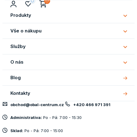
Produkty
Subm
Produ
Vše o nákupu
Subm
Vše
Služby
o
Subm
náku
Služb
O nás
Subm
O
Blog
nás
Kontakty
obchod@obal-centrum.cz
+420 466 971 391
Administrativa:
Po - Pá: 7:00 - 15:30
Sklad:
Po - Pá: 7:00 - 15:00