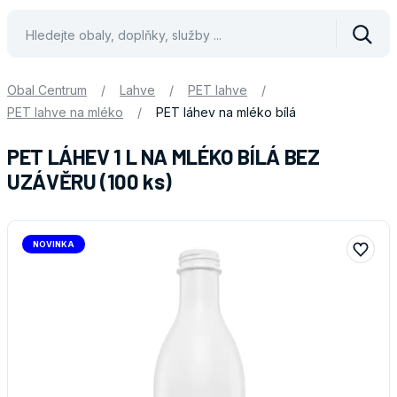
Vyhle
Obal Centrum
/
Lahve
/
PET lahve
/
PET lahve na mléko
/
PET láhev na mléko bílá
PET LÁHEV 1 L NA MLÉKO BÍLÁ BEZ
UZÁVĚRU (100 ks)
NOVINKA