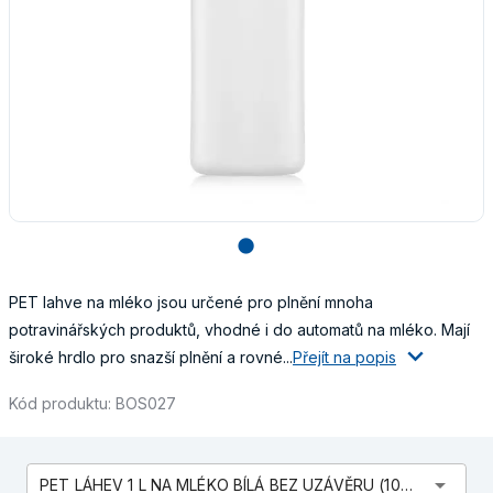
lens
PET lahve na mléko jsou určené pro plnění mnoha
potravinářských produktů, vhodné i do automatů na mléko. Mají
široké hrdlo pro snazší plnění a rovné...
Přejít na popis
Kód produktu: BOS027
arrow_drop_down
PET LÁHEV 1 L NA MLÉKO BÍLÁ BEZ UZÁVĚRU (100 ks)