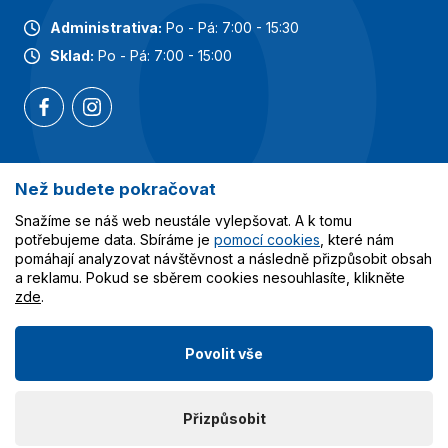
Administrativa:
Po - Pá: 7:00 - 15:30
Sklad:
Po - Pá: 7:00 - 15:00
Než budete pokračovat
Nejoblíbenější kategorie
Snažíme se náš web neustále vylepšovat. A k tomu
Služby
potřebujeme data. Sbíráme je
pomocí cookies
, které nám
pomáhají analyzovat návštěvnost a následně přizpůsobit obsah
a reklamu. Pokud se sběrem cookies nesouhlasíte, klikněte
Vše o nákupu
zde
.
Povolit vše
© 2023-2026 Obalcentrum.cz. Všechna práva vyhrazena.
Přizpůsobit
Vytvořilo