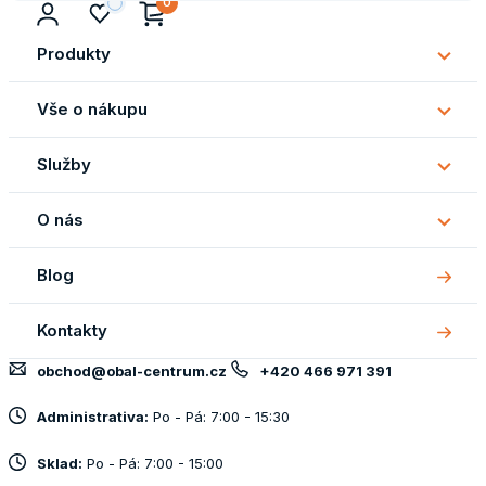
0
Produkty
Subm
Produ
Vše o nákupu
Subm
Vše
Služby
o
Subm
náku
Služb
O nás
Subm
O
Blog
nás
Kontakty
obchod@obal-centrum.cz
+420 466 971 391
Administrativa:
Po - Pá: 7:00 - 15:30
Sklad:
Po - Pá: 7:00 - 15:00