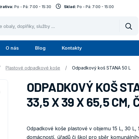
rativa:
Po - Pá: 7:00 - 15:30
Sklad:
Po - Pá: 7:00 - 15:00
Vyhl
O nás
Blog
Kontakty
Submenu
Submenu
lužby
O
/
/
Plastové odpadkové koše
Odpadkový koš STANA 50 L
nás
ODPADKOVÝ KOŠ STAN
33,5 X 39 X 65,5 CM,
Odpadkové koše plastové v objemu 15 L, 30 L, 
domácností, úřadů či škol pro sběr komunálníh