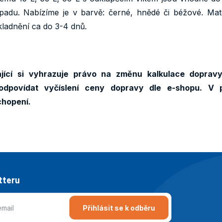
adu. Nabízíme je v barvě: černé, hnědé či béžové. Mate
kladnění ca do 3-4 dnů.
jící si vyhrazuje právo na změnu kalkulace doprav
odpovídat vyčíslení ceny dopravy dle e-shopu. V 
chopení.
tteru
Přihlásit se k odběru