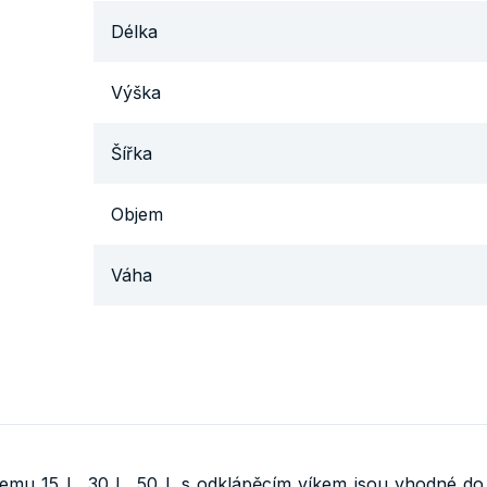
Délka
Výška
Šířka
Objem
Váha
emu 15 L, 30 L, 50 L s odklápěcím víkem jsou vhodné do k