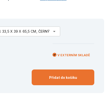
arrow_drop_down
33,5 X 39 X 65,5 CM, ČERNÝ
V EXTERNÍM SKLADĚ
Přidat do košíku