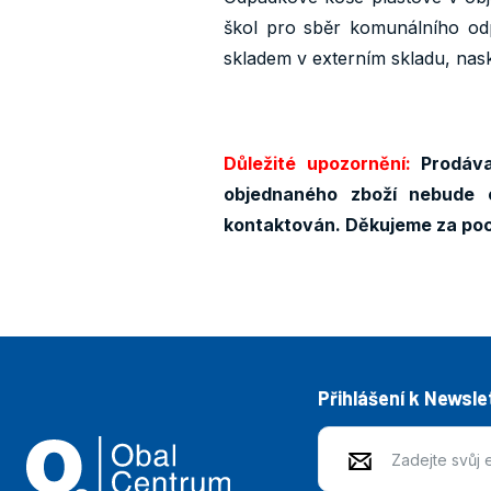
škol pro sběr komunálního odp
skladem v externím skladu, nas
Důležité upozornění:
Prodáva
objednaného zboží nebude 
kontaktován. Děkujeme za po
Přihlášení k Newsle