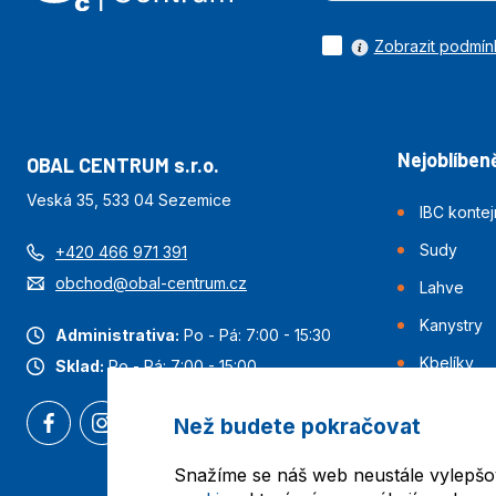
Zobrazit podmín
Nejoblíbeně
OBAL CENTRUM s.r.o.
Veská 35, 533 04 Sezemice
IBC konte
Sudy
+420 466 971 391
obchod@obal-centrum.cz
Lahve
Kanystry
Administrativa:
Po - Pá: 7:00 - 15:30
Kbelíky
Sklad:
Po - Pá: 7:00 - 15:00
Než budete pokračovat
Snažíme se náš web neustále vylepšo