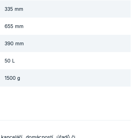
335 mm
655 mm
390 mm
50 L
1500 g
anceláří, domácností, úřadů či