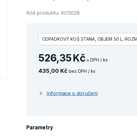
Kód produktu: KOS028
ODPADKOVÝ KOŠ STANA, OBJEM 50 L, ROZM. 
526
,
35
Kč
s DPH / ks
435
,
00
Kč
bez DPH / ks
Informace o doručení
Parametry