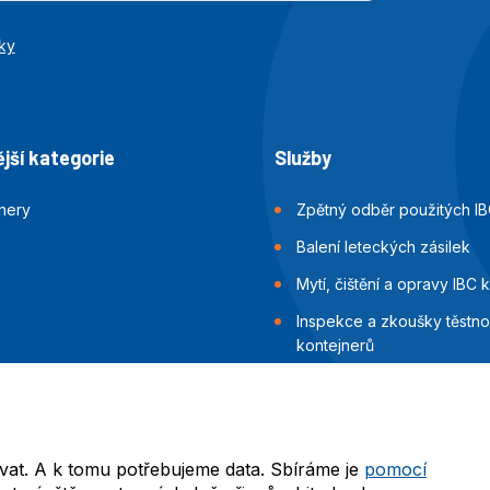
ky
jší kategorie
Služby
jnery
Zpětný odběr použitých IB
Balení leteckých zásilek
Mytí, čištění a opravy IBC 
Inspekce a zkoušky těstnos
kontejnerů
Balení námořních zásilek
vat. A k tomu potřebujeme data. Sbíráme je
pomocí