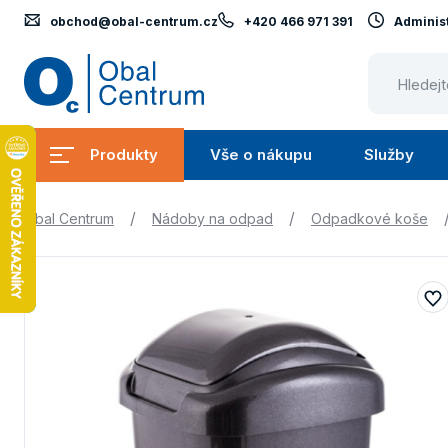
obchod@obal-centrum.cz
+420 466 971 391
Administ
Obal
Centrum
Produkty
Vše o nákupu
Služby
Submenu
Submenu
Produkty
Vše
S
/
/
Obal Centrum
Nádoby na odpad
Odpadkové koše
o
nákupu