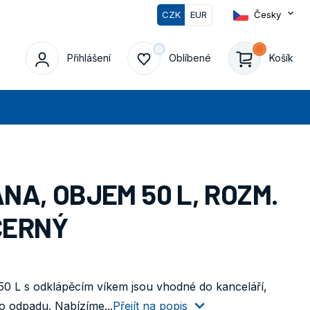
CZK
EUR
Česky
0
Přihlášení
Oblíbené
Košík
edat
A, OBJEM 50 L, ROZM.
 ČERNÝ
50 L s odklápěcím víkem jsou vhodné do kanceláří,
o odpadu. Nabízíme...
Přejít na popis