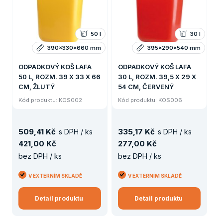
50 l
30 l
390x330x660 mm
395x290x540 mm
ODPADKOVÝ KOŠ LAFA
ODPADKOVÝ KOŠ LAFA
50 L, ROZM. 39 X 33 X 66
30 L, ROZM. 39,5 X 29 X
CM, ŽLUTÝ
54 CM, ČERVENÝ
Kód produktu: KOS002
Kód produktu: KOS006
509
,
41 Kč
335
,
17 Kč
s DPH / ks
s DPH / ks
421
,
00 Kč
277
,
00 Kč
bez DPH / ks
bez DPH / ks
V EXTERNÍM SKLADĚ
V EXTERNÍM SKLADĚ
Detail produktu
Detail produktu