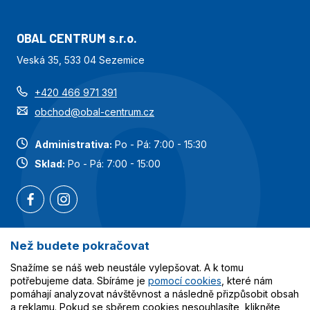
OBAL CENTRUM s.r.o.
Veská 35, 533 04 Sezemice
+420 466 971 391
obchod@obal-centrum.cz
Administrativa:
Po - Pá: 7:00 - 15:30
Sklad:
Po - Pá: 7:00 - 15:00
Než budete pokračovat
Nejoblíbenější kategorie
Snažíme se náš web neustále vylepšovat. A k tomu
potřebujeme data. Sbíráme je
pomocí cookies
, které nám
Služby
pomáhají analyzovat návštěvnost a následně přizpůsobit obsah
a reklamu. Pokud se sběrem cookies nesouhlasíte, klikněte