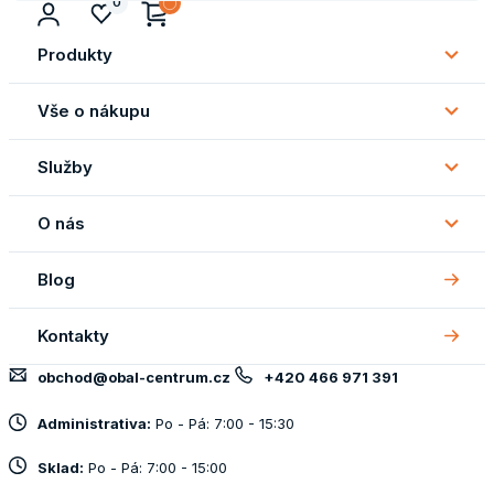
0
Produkty
Subm
Produ
Vše o nákupu
Subm
Vše
Služby
o
Subm
náku
Služb
O nás
Subm
O
Blog
nás
Kontakty
obchod@obal-centrum.cz
+420 466 971 391
Administrativa:
Po - Pá: 7:00 - 15:30
Sklad:
Po - Pá: 7:00 - 15:00