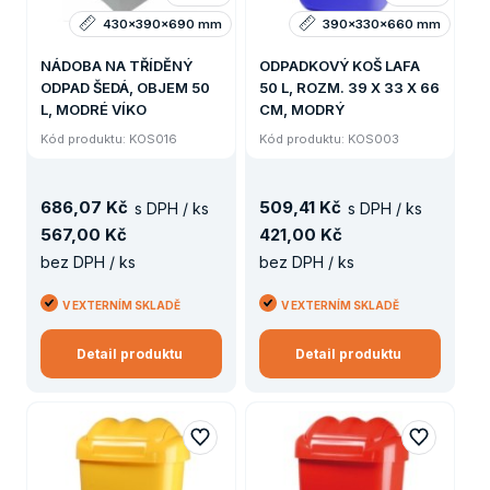
430x390x690 mm
390x330x660 mm
NÁDOBA NA TŘÍDĚNÝ
ODPADKOVÝ KOŠ LAFA
ODPAD ŠEDÁ, OBJEM 50
50 L, ROZM. 39 X 33 X 66
L, MODRÉ VÍKO
CM, MODRÝ
Kód produktu: KOS016
Kód produktu: KOS003
686
,
07 Kč
509
,
41 Kč
s DPH / ks
s DPH / ks
567
,
00 Kč
421
,
00 Kč
bez DPH / ks
bez DPH / ks
V EXTERNÍM SKLADĚ
V EXTERNÍM SKLADĚ
Detail produktu
Detail produktu