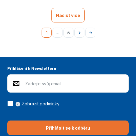
Načíst více
…
1
5
Následující
Na
konec
Přihlášení k Newsletteru
Zobrazit podmínky
Přihlásit se k odběru