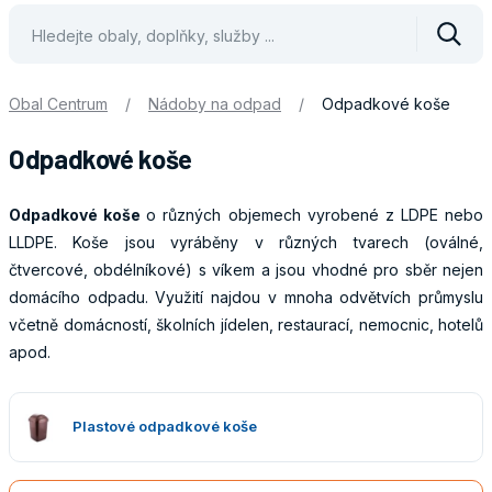
Vyhle
Obal Centrum
/
Nádoby na odpad
/
Odpadkové koše
Odpadkové koše
Odpadkové koše
o různých objemech vyrobené z LDPE nebo
LLDPE. Koše jsou vyráběny v různých tvarech (oválné,
čtvercové, obdélníkové) s víkem a jsou vhodné pro sběr nejen
domácího odpadu. Využití najdou v mnoha odvětvích průmyslu
včetně domácností, školních jídelen, restaurací, nemocnic, hotelů
apod.
Obaly
Plastové odpadkové koše