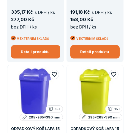
335
,
17 Kč
191
,
18 Kč
s DPH / ks
s DPH / ks
277
,
00 Kč
158
,
00 Kč
bez DPH / ks
bez DPH / ks
V EXTERNÍM SKLADĚ
V EXTERNÍM SKLADĚ
Detail produktu
Detail produktu
15 l
15 l
295x265x390 mm
295x265x390 mm
ODPADKOVÝ KOŠ LAFA 15
ODPADKOVÝ KOŠ LAFA 15