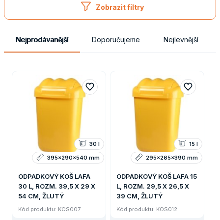
Zobrazit filtry
Nejprodávanější
Doporučujeme
Nejlevnější
30 l
15 l
395x290x540 mm
295x265x390 mm
ODPADKOVÝ KOŠ LAFA
ODPADKOVÝ KOŠ LAFA 15
30 L, ROZM. 39,5 X 29 X
L, ROZM. 29,5 X 26,5 X
54 CM, ŽLUTÝ
39 CM, ŽLUTÝ
Kód produktu: KOS007
Kód produktu: KOS012