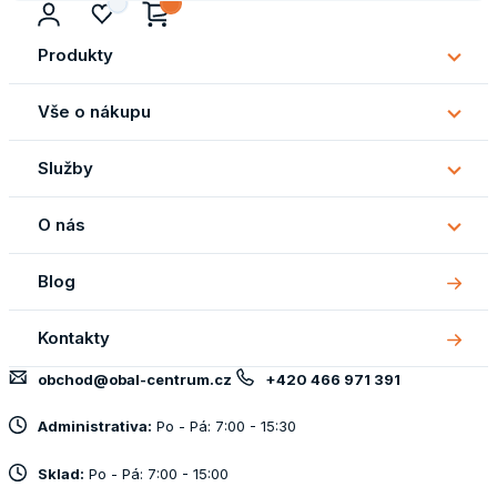
0
Produkty
Subm
Produ
Vše o nákupu
Subm
Vše
Služby
o
Subm
náku
Služb
O nás
Subm
O
Blog
nás
Kontakty
obchod@obal-centrum.cz
+420 466 971 391
Administrativa:
Po - Pá: 7:00 - 15:30
Sklad:
Po - Pá: 7:00 - 15:00