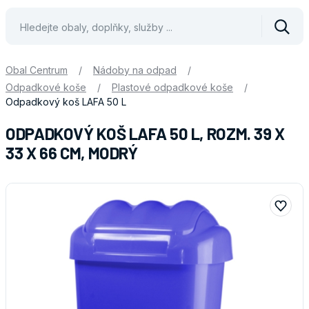
Vyhle
Obal Centrum
/
Nádoby na odpad
/
Odpadkové koše
/
Plastové odpadkové koše
/
Odpadkový koš LAFA 50 L
ODPADKOVÝ KOŠ LAFA 50 L, ROZM. 39 X
33 X 66 CM, MODRÝ