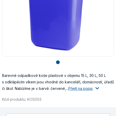
lens
Barevné odpadkové koše plastové v objemu 15 L, 30 L, 50 L
s odklápěcím víkem jsou vhodné do kanceláří, domácností, úřadů
či škol. Nabízíme je v barvě: červené,...
Přejít na popis
Kód produktu: KOS003