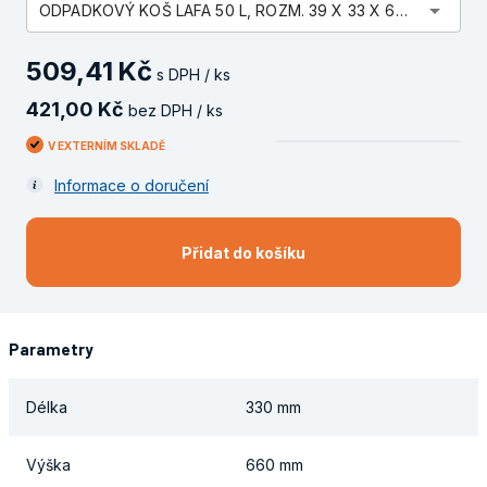
arrow_drop_down
ODPADKOVÝ KOŠ LAFA 50 L, ROZM. 39 X 33 X 66 CM, MODRÝ
509
,
41
Kč
s DPH / ks
421
,
00
Kč
bez DPH / ks
V EXTERNÍM SKLADĚ
Informace o doručení
Přidat do košíku
Parametry
Délka
330 mm
Výška
660 mm