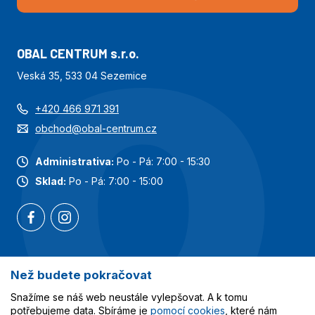
OBAL CENTRUM s.r.o.
Veská 35, 533 04 Sezemice
+420 466 971 391
obchod@obal-centrum.cz
Administrativa:
Po - Pá: 7:00 - 15:30
Sklad:
Po - Pá: 7:00 - 15:00
Než budete pokračovat
Nejoblíbenější kategorie
Snažíme se náš web neustále vylepšovat. A k tomu
Služby
potřebujeme data. Sbíráme je
pomocí cookies
, které nám