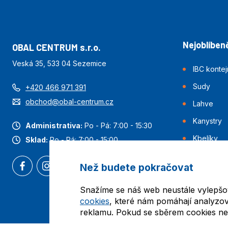
Nejoblíbeně
OBAL CENTRUM s.r.o.
Veská 35, 533 04 Sezemice
IBC konte
Sudy
+420 466 971 391
obchod@obal-centrum.cz
Lahve
Kanystry
Administrativa:
Po - Pá: 7:00 - 15:30
Kbelíky
Sklad:
Po - Pá: 7:00 - 15:00
Než budete pokračovat
Snažíme se náš web neustále vylepšo
cookies
, které nám pomáhají analyzov
reklamu. Pokud se sběrem cookies nes