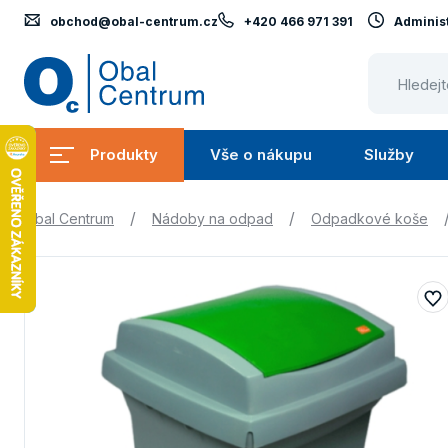
obchod@obal-centrum.cz
+420 466 971 391
Administ
Obal
Centrum
Produkty
Vše o nákupu
Služby
Submenu
Submenu
Produkty
Vše
S
/
/
Obal Centrum
Nádoby na odpad
Odpadkové koše
o
nákupu