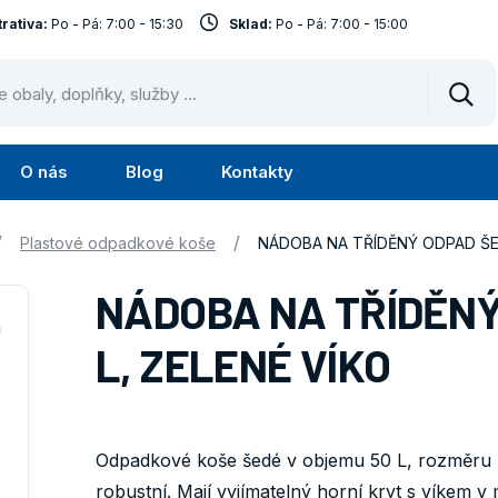
rativa:
Po - Pá: 7:00 - 15:30
Sklad:
Po - Pá: 7:00 - 15:00
Vyhl
O nás
Blog
Kontakty
Submenu
Submenu
lužby
O
/
/
Plastové odpadkové koše
NÁDOBA NA TŘÍDĚNÝ ODPAD ŠED
nás
NÁDOBA NA TŘÍDĚNÝ
L, ZELENÉ VÍKO
Odpadkové koše šedé v objemu 50 L, rozměru 
robustní. Mají vyjímatelný horní kryt s víkem v