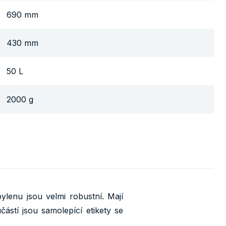
690 mm
430 mm
50 L
2000 g
enu jsou velmi robustní. Mají
stí jsou samolepící etikety se