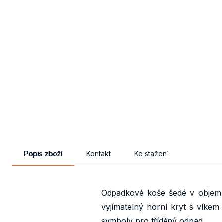
Popis zboží
Kontakt
Ke stažení
Odpadkové koše šedé v objemu
vyjímatelný horní kryt s víke
symboly pro tříděný odpad.