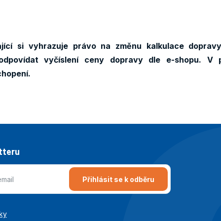
jící si vyhrazuje právo na změnu kalkulace doprav
odpovídat vyčíslení ceny dopravy dle e-shopu. V 
chopení.
tteru
Přihlásit se k odběru
ky