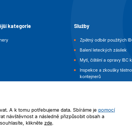
jší kategorie
Služby
jnery
Zpětný odběr použitých IB
Balení leteckých zásilek
Mytí, čištění a opravy IBC 
Inspekce a zkoušky těstnos
kontejnerů
Balení námořních zásilek
vat. A k tomu potřebujeme data. Sbíráme je
pomocí
at návštěvnost a následně přizpůsobit obsah a
ouhlasíte, klikněte
zde
.