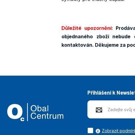
Důležité upozornění:
Prodáva
objednaného zboží nebude 
kontaktován. Děkujeme za po
Přihlášení k Newsle
Zobrazit podmín