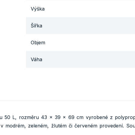
Výška
Šířka
Objem
Váha
 50 L, rozměru 43 x 39 x 69 cm vyrobené z polypropyl
m v modrém, zeleném, žlutém či červeném provedení. Součá