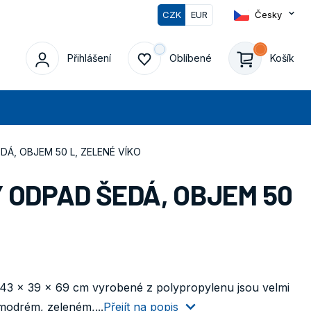
CZK
EUR
Česky
0
Přihlášení
Oblíbené
Košík
edat
Á, OBJEM 50 L, ZELENÉ VÍKO
 ODPAD ŠEDÁ, OBJEM 50
43 x 39 x 69 cm vyrobené z polypropylenu jsou velmi
 modrém, zeleném,...
Přejít na popis