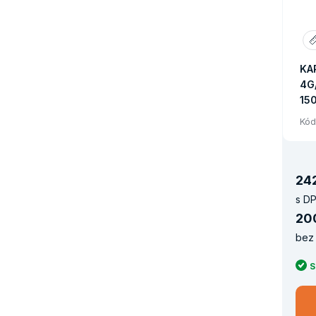
KA
4G/
15
Kód
24
s DP
20
bez 
S