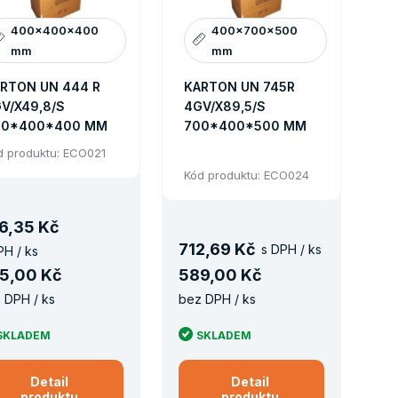
400x400x400
400x700x500
mm
mm
RTON UN 444 R
KARTON UN 745R
V/X49,8/S
4GV/X89,5/S
00*400*400 MM
700*400*500 MM
d produktu: ECO021
Kód produktu: ECO024
6
,
35 Kč
712
,
69 Kč
s DPH / ks
PH / ks
5
,
00 Kč
589
,
00 Kč
 DPH / ks
bez DPH / ks
SKLADEM
SKLADEM
Detail
Detail
produktu
produktu