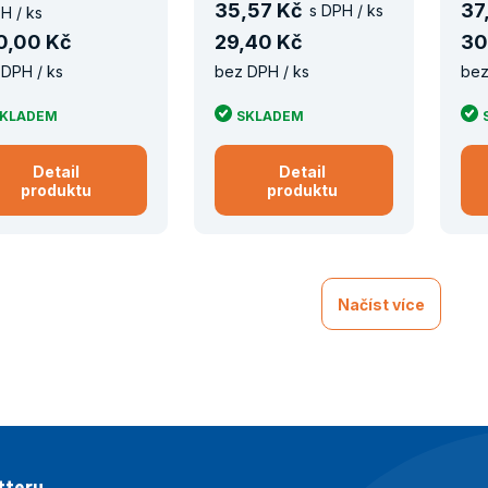
35
,
57 Kč
37
s DPH / ks
H / ks
0
,
00 Kč
29
,
40 Kč
30
DPH / ks
bez DPH / ks
bez
KLADEM
SKLADEM
Detail
Detail
produktu
produktu
Načíst více
tteru