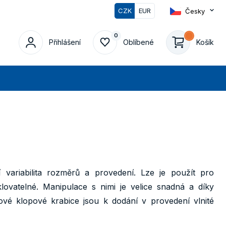
CZK
EUR
Česky
0
Přihlášení
Oblíbené
Košík
edat
í variabilita rozměrů a provedení. Lze je použít pro
ovatelné. Manipulace s nimi je velice snadná a díky
ové klopové krabice jsou k dodání v provedení vlnité