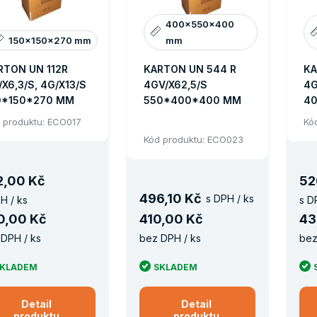
400x550x400
150x150x270 mm
mm
RTON UN 112R
KARTON UN 544 R
KA
X6,3/S, 4G/X13/S
4GV/X62,5/S
4G
0*150*270 MM
550*400*400 MM
4
 produktu: ECO017
Kó
Kód produktu: ECO023
2
,
00 Kč
52
496
,
10 Kč
s DPH / ks
H / ks
s D
0
,
00 Kč
410
,
00 Kč
43
DPH / ks
bez DPH / ks
bez
KLADEM
SKLADEM
Detail
Detail
produktu
produktu