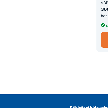
s DP
36
bez 
S
Přihlášení k Newsle