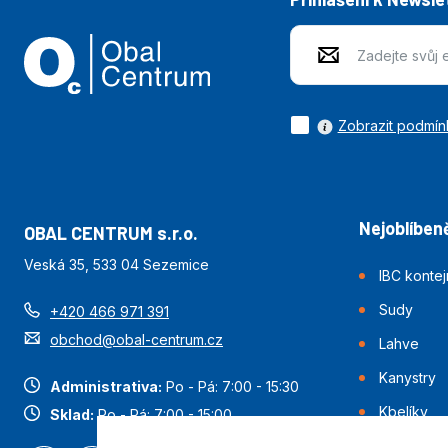
Zobrazit podmín
Nejoblíbeně
OBAL CENTRUM s.r.o.
Veská 35, 533 04 Sezemice
IBC konte
Sudy
+420 466 971 391
obchod@obal-centrum.cz
Lahve
Kanystry
Administrativa:
Po - Pá: 7:00 - 15:30
Kbelíky
Sklad:
Po - Pá: 7:00 - 15:00