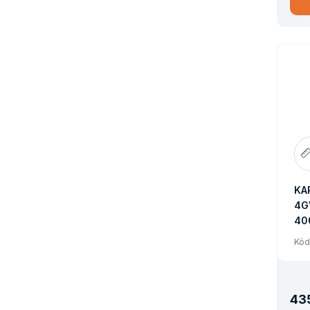
KA
4G
40
Kód
43