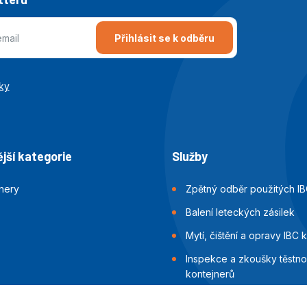
Přihlásit se k odběru
ky
jší kategorie
Služby
jnery
Zpětný odběr použitých IB
Balení leteckých zásilek
Mytí, čištění a opravy IBC 
Inspekce a zkoušky těstnos
kontejnerů
Balení námořních zásilek