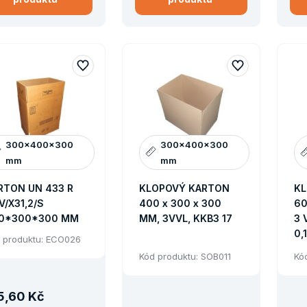
300x400x300
300x400x300
mm
mm
RTON UN 433 R
KLOPOVÝ KARTON
KL
V/X31,2/S
400 x 300 x 300
60
0*300*300 MM
MM, 3VVL, KKB3 17
3 VVL
0,
 produktu: ECO026
Kód produktu: SOB011
Kó
5
,
60 Kč