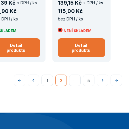
,
39 Kč
139
,
15 Kč
s DPH / ks
s DPH / ks
,
90 Kč
115
,
00 Kč
 DPH / ks
bez DPH / ks
SKLADEM
NENÍ SKLADEM
Detail
Detail
produktu
produktu
…
1
2
5
Na
Předchozí
Následující
Na
začátek
konec