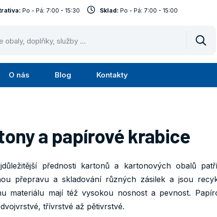
rativa:
Po - Pá: 7:00 - 15:30
Sklad:
Po - Pá: 7:00 - 15:00
Vyhl
O nás
Blog
Kontakty
Submenu
Submenu
lužby
O
nás
tony a papírové krabice
jdůležitější přednosti kartonů a kartonových obalů patř
ou přepravu a skladování různých zásilek a jsou recykl
ímu materiálu mají též vysokou nosnost a pevnost. Papír
dvojvrstvé, třívrstvé až pětivrstvé.