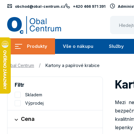
obchod@obal-centrum.cz
+420 466 971 391
Administ
Obal
Centrum
Produkty
Vše o nákupu
Služby
Submenu
Submenu
Produkty
Vše
S
/
Obal Centrum
Kartony a papírové krabice
o
nákupu
Kar
Filtr
Skladem
Mezi ne
Výprodej
bezpečn
Cena
kvalitn
lepenky 