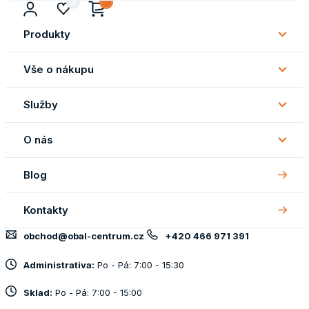
Produkty
Subm
Produ
Vše o nákupu
Subm
Vše
Služby
o
Subm
náku
Služb
O nás
Subm
O
Blog
nás
Kontakty
obchod@obal-centrum.cz
+420 466 971 391
Administrativa:
Po - Pá: 7:00 - 15:30
Sklad:
Po - Pá: 7:00 - 15:00