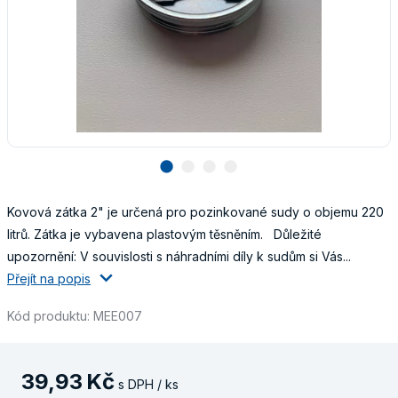
lens
lens
lens
lens
Kovová zátka 2" je určená pro pozinkované sudy o objemu 220
litrů. Zátka je vybavena plastovým těsněním. Důležité
upozornění: V souvislosti s náhradními díly k sudům si Vás...
Přejít na popis
Kód produktu: MEE007
39
,
93
Kč
s DPH / ks