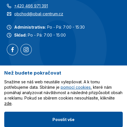
+420 466 971 391
obchod@obal-centrum.cz
Administrativa:
Po - Pá: 7:00 - 15:30
Sklad:
Po - Pá: 7:00 - 15:00
Než budete pokračovat
Nejoblíbenější kategorie
Snažíme se náš web neustále vylepšovat. A k tomu
Služby
potřebujeme data. Sbíráme je
pomocí cookies
, které nám
pomáhají analyzovat návštěvnost a následně přizpůsobit obsah
a reklamu. Pokud se sběrem cookies nesouhlasíte, klikněte
Vše o nákupu
zde
.
Povolit vše