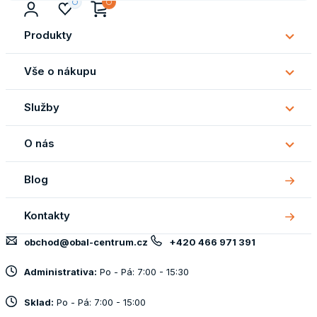
Produkty
Subm
Produ
Vše o nákupu
Subm
Vše
Služby
o
Subm
náku
Služb
O nás
Subm
O
Blog
nás
Kontakty
obchod@obal-centrum.cz
+420 466 971 391
Administrativa:
Po - Pá: 7:00 - 15:30
Sklad:
Po - Pá: 7:00 - 15:00