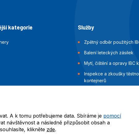
jší kategorie
Služby
jnery
Zpětný odběr použitých IB
Balení leteckých zásilek
Mytí, čištění a opravy IBC 
Inspekce a zkoušky těstnos
kontejnerů
Balení námořních zásilek
vat. A k tomu potřebujeme data. Sbíráme je
pomocí
at návštěvnost a následně přizpůsobit obsah a
ouhlasíte, klikněte
zde
.