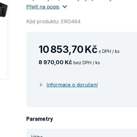
Přejít na popis
Kód produktu: ERO464
10
853
,
70
Kč
s DPH / ks
8
970
,
00
Kč
bez DPH / ks
Informace o doručení
Parametry