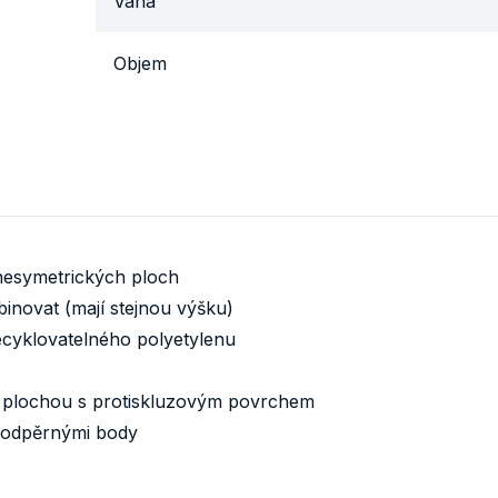
Váha
Objem
 nesymetrických ploch
binovat (mají stejnou výšku)
ecyklovatelného polyetylenu
ní plochou s protiskluzovým povrchem
 podpěrnými body