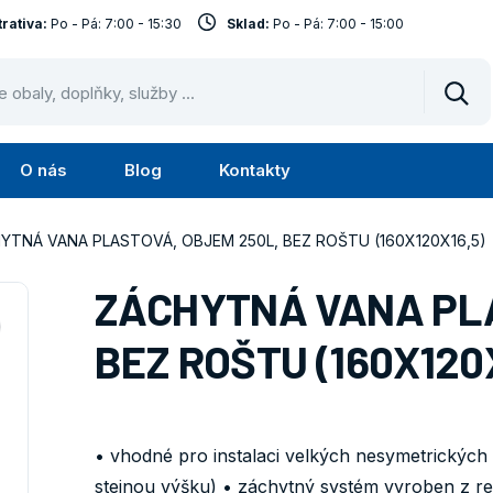
rativa:
Po - Pá: 7:00 - 15:30
Sklad:
Po - Pá: 7:00 - 15:00
Vyhl
O nás
Blog
Kontakty
Submenu
Submenu
lužby
O
YTNÁ VANA PLASTOVÁ, OBJEM 250L, BEZ ROŠTU (160X120X16,5)
nás
ZÁCHYTNÁ VANA PLA
BEZ ROŠTU (160X120
• vhodné pro instalaci velkých nesymetrických 
stejnou výšku) • záchytný systém vyroben z re