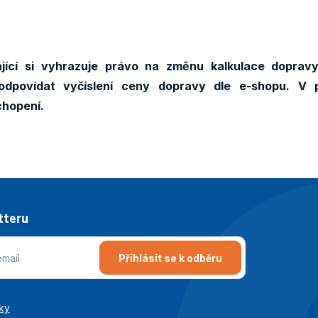
ící si vyhrazuje právo na změnu kalkulace dopravy
odpovídat vyčíslení ceny dopravy dle e-shopu. V 
chopení.
tteru
Přihlásit se k odběru
ky