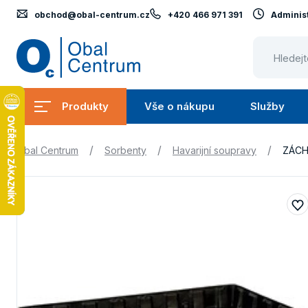
obchod@obal-centrum.cz
+420 466 971 391
Administ
Obal
Centrum
Produkty
Vše o nákupu
Služby
Submenu
Submenu
Produkty
Vše
S
/
/
/
Obal Centrum
Sorbenty
Havarijní soupravy
ZÁCH
o
nákupu