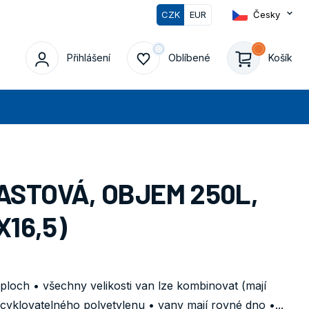
CZK
EUR
Česky
0
Přihlášení
Oblíbené
Košík
edat
STOVÁ, OBJEM 250L,
X16,5)
ploch • všechny velikosti van lze kombinovat (mají
cyklovatelného polyetylenu • vany mají rovné dno •...