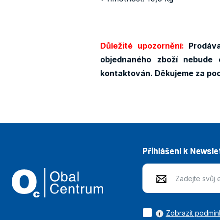
Důležité upozornění:
Prodávaj
objednaného zboží nebude 
kontaktován. Děkujeme za po
Přihlášení k Newsle
Zobrazit podmín