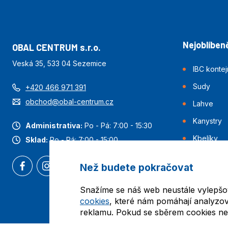
Nejoblíbeně
OBAL CENTRUM s.r.o.
Veská 35, 533 04 Sezemice
IBC konte
Sudy
+420 466 971 391
obchod@obal-centrum.cz
Lahve
Kanystry
Administrativa:
Po - Pá: 7:00 - 15:30
Kbelíky
Sklad:
Po - Pá: 7:00 - 15:00
Než budete pokračovat
Snažíme se náš web neustále vylepšo
cookies
, které nám pomáhají analyzov
reklamu. Pokud se sběrem cookies nes