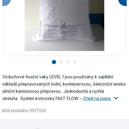
lens
lens
lens
lens
Vzduchové fixační vaky LEVEL 1 jsou používány k zajištění
nákladů přepravovaných lodní, kontejnerovou, železniční anebo
silniční kamionovou přepravou. Jednoduchá a rychlá
obsluha. Systém koncovky FAST FLOW -...
Přejít na popis
Kód produktu: ROT023