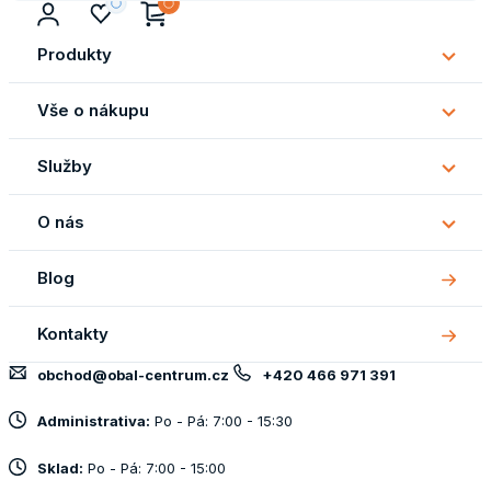
Produkty
Subm
Produ
Vše o nákupu
Subm
Vše
Služby
o
Subm
náku
Služb
O nás
Subm
O
Blog
nás
Kontakty
obchod@obal-centrum.cz
+420 466 971 391
Administrativa:
Po - Pá: 7:00 - 15:30
Sklad:
Po - Pá: 7:00 - 15:00