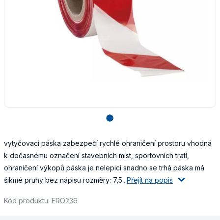
lens
vytyčovací páska zabezpečí rychlé ohraničení prostoru vhodná
k dočasnému označení stavebních míst, sportovních tratí,
ohraničení výkopů páska je nelepicí snadno se trhá páska má
šikmé pruhy bez nápisu rozměry: 7,5...
Přejít na popis
Kód produktu: ERO236