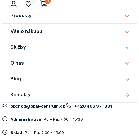
Produkty
Subm
Produ
Vše o nákupu
Subm
Vše
Služby
o
Subm
náku
Služb
O nás
Subm
O
Blog
nás
Kontakty
obchod@obal-centrum.cz
+420 466 971 391
Administrativa:
Po - Pá: 7:00 - 15:30
Sklad:
Po - Pá: 7:00 - 15:00