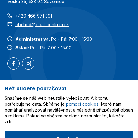
Veská 35, 533 04 Sezemice
+420 466 971 391
obchod@obal-centrum.cz
Administrativa:
Po - Pá: 7:00 - 15:30
Sklad:
Po - Pá: 7:00 - 15:00
Než budete pokračovat
Nejoblíbenější kategorie
Snažíme se náš web neustále vylepšovat. A k tomu
Služby
potřebujeme data. Sbíráme je
pomocí cookies
, které nám
pomáhají analyzovat návštěvnost a následně přizpůsobit obsah
a reklamu. Pokud se sběrem cookies nesouhlasíte, klikněte
Vše o nákupu
zde
.