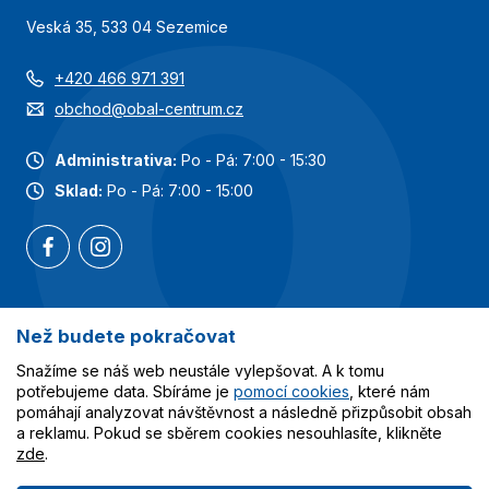
Veská 35, 533 04 Sezemice
+420 466 971 391
obchod@obal-centrum.cz
Administrativa:
Po - Pá: 7:00 - 15:30
Sklad:
Po - Pá: 7:00 - 15:00
Než budete pokračovat
Nejoblíbenější kategorie
Snažíme se náš web neustále vylepšovat. A k tomu
Služby
potřebujeme data. Sbíráme je
pomocí cookies
, které nám
pomáhají analyzovat návštěvnost a následně přizpůsobit obsah
a reklamu. Pokud se sběrem cookies nesouhlasíte, klikněte
Vše o nákupu
zde
.