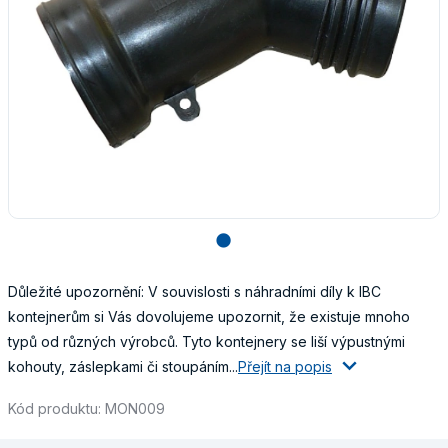
lens
Důležité upozornění: V souvislosti s náhradními díly k IBC
kontejnerům si Vás dovolujeme upozornit, že existuje mnoho
typů od různých výrobců. Tyto kontejnery se liší výpustnými
kohouty, záslepkami či stoupáním...
Přejít na popis
Kód produktu: MON009