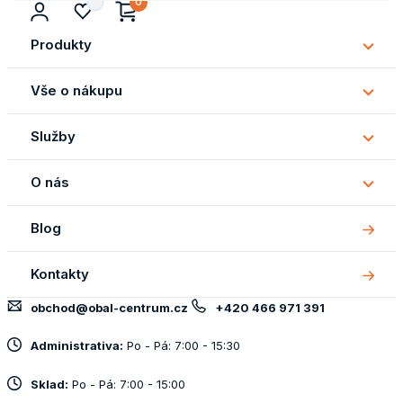
0
Produkty
Subm
Produ
Vše o nákupu
Subm
Vše
Služby
o
Subm
náku
Služb
O nás
Subm
O
Blog
nás
Kontakty
obchod@obal-centrum.cz
+420 466 971 391
Administrativa:
Po - Pá: 7:00 - 15:30
Sklad:
Po - Pá: 7:00 - 15:00