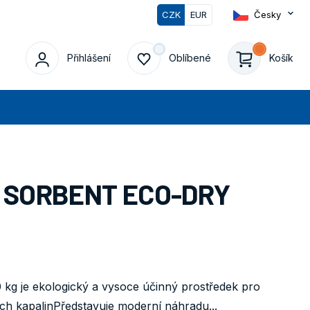
CZK
EUR
Česky
0
Přihlášení
Oblíbené
Košík
edat
 SORBENT ECO-DRY
kg je ekologický a vysoce účinný prostředek pro
ch kapalinPředstavuje moderní náhradu...