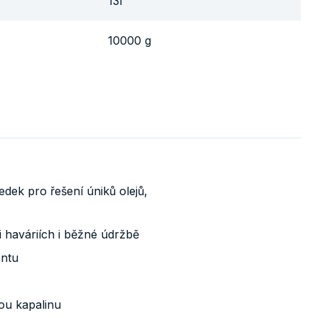
13l
10000 g
dek pro řešení úniků olejů,
i haváriích i běžné údržbě
entu
nou kapalinu