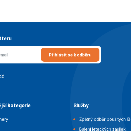
tteru
Přihlásit se k odběru
ky
jší kategorie
Služby
jnery
Zpětný odběr použitých IB
Balení leteckých zásilek