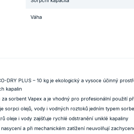
Sorpční kapacita
Váha
O-DRY PLUS – 10 kg je ekologický a vysoce účinný prostře
h kapalin
za sorbent Vapex a je vhodný pro profesionální použití př
e sorpci olejů, vody i vodných roztoků jedním typem sorb
rů oleje i vody zajišťuje rychlé odstranění uniklé kapaliny
 po nasycení a při mechanickém zatížení neuvolňují zachyce