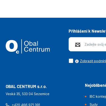
Přihlášení k Newsle
Zobrazit podmín
Nejoblíbeně
OBAL CENTRUM s.r.o.
Veská 35, 533 04 Sezemice
IBC konte
Sudy
+420 466 971 391