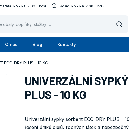
rativa:
Po - Pá: 7:00 - 15:30
Sklad:
Po - Pá: 7:00 - 15:00
Vyhl
O nás
Blog
Kontakty
Submenu
Submenu
lužby
O
T ECO-DRY PLUS - 10 KG
nás
UNIVERZÁLNÍ SYPKÝ
PLUS - 10 KG
Univerzální sypký sorbent ECO-DRY PLUS – 10 
řešení úniků olejů, ropných látek a nebezpečný