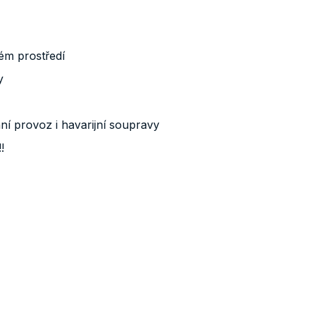
ém prostředí
y
ní provoz i havarijní soupravy
!