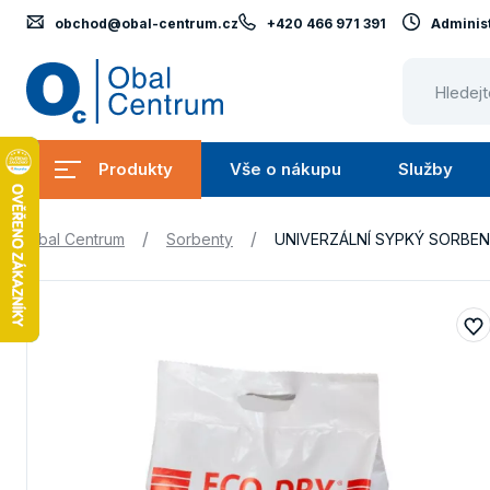
obchod@obal-centrum.cz
+420 466 971 391
Administ
Obal
Centrum
Produkty
Vše o nákupu
Služby
Submenu
Submenu
Produkty
Vše
S
/
/
Obal Centrum
Sorbenty
UNIVERZÁLNÍ SYPKÝ SORBEN
o
nákupu