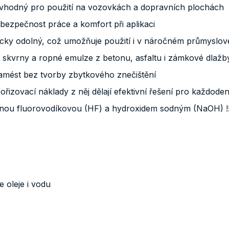
ě vhodný pro použití na vozovkách a dopravních plochách
ezpečnost práce a komfort při aplikaci
icky odolný, což umožňuje použití i v náročném průmyslov
é skvrny a ropné emulze z betonu, asfaltu i zámkové dlažb
 zamést bez tvorby zbytkového znečištění
izovací náklady z něj dělají efektivní řešení pro každoden
inou fluorovodíkovou (HF) a hydroxidem sodným (NaOH) !!
e oleje i vodu