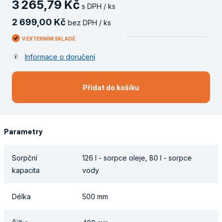
3
265
,
79
Kč
s DPH / ks
2
699
,
00
Kč
bez DPH / ks
V EXTERNÍM SKLADĚ
Informace o doručení
Přidat do košíku
Parametry
Sorpční
126 l - sorpce oleje, 80 l - sorpce
kapacita
vody
Délka
500 mm