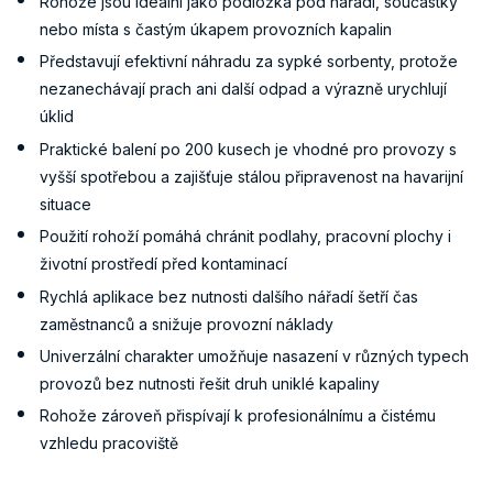
Rohože jsou ideální jako podložka pod nářadí, součástky
nebo místa s častým úkapem provozních kapalin
Představují efektivní náhradu za sypké sorbenty, protože
nezanechávají prach ani další odpad a výrazně urychlují
úklid
Praktické balení po 200 kusech je vhodné pro provozy s
vyšší spotřebou a zajišťuje stálou připravenost na havarijní
situace
Použití rohoží pomáhá chránit podlahy, pracovní plochy i
životní prostředí před kontaminací
Rychlá aplikace bez nutnosti dalšího nářadí šetří čas
zaměstnanců a snižuje provozní náklady
Univerzální charakter umožňuje nasazení v různých typech
provozů bez nutnosti řešit druh uniklé kapaliny
Rohože zároveň přispívají k profesionálnímu a čistému
vzhledu pracoviště