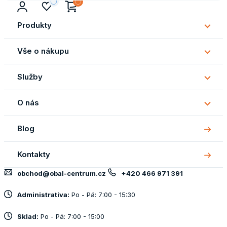
Produkty
Subm
Produ
Vše o nákupu
Subm
Vše
Služby
o
Subm
náku
Služb
O nás
Subm
O
Blog
nás
Kontakty
obchod@obal-centrum.cz
+420 466 971 391
Administrativa:
Po - Pá: 7:00 - 15:30
Sklad:
Po - Pá: 7:00 - 15:00