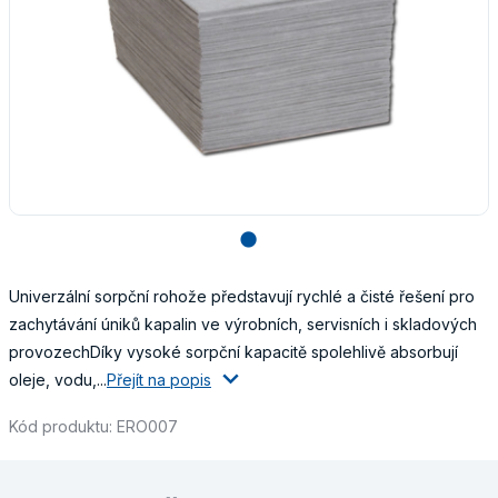
lens
Univerzální sorpční rohože představují rychlé a čisté řešení pro
zachytávání úniků kapalin ve výrobních, servisních i skladových
provozechDíky vysoké sorpční kapacitě spolehlivě absorbují
oleje, vodu,...
Přejít na popis
Kód produktu: ERO007