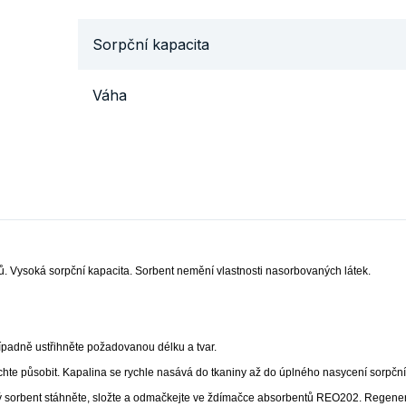
Sorpční kapacita
Váha
ů. V
ysoká sorpční kapacita. S
orbent nemění vlastnosti nasorbovaných látek.
případně ustřihněte požadovanou délku a tvar.
chte působit. Kapalina se rychle nasává do tkaniny až do úplného nasycení sorpční k
ý sorbent stáhněte, složte a odmačkejte ve ždímačce absorbentů REO202. Regen