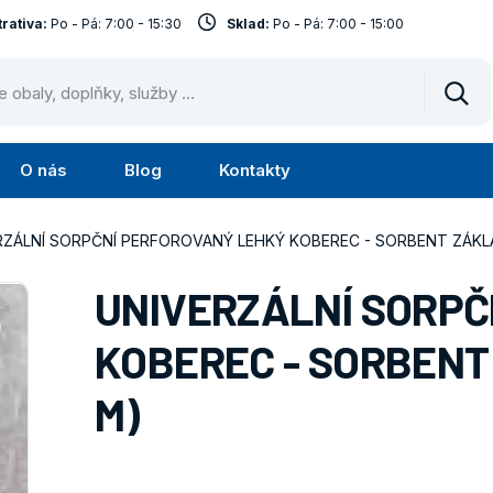
rativa:
Po - Pá: 7:00 - 15:30
Sklad:
Po - Pá: 7:00 - 15:00
Vyhl
O nás
Blog
Kontakty
Submenu
Submenu
lužby
O
RZÁLNÍ SORPČNÍ PERFOROVANÝ LEHKÝ KOBEREC - SORBENT ZÁKLA
nás
UNIVERZÁLNÍ SORPČ
KOBEREC - SORBENT 
M)