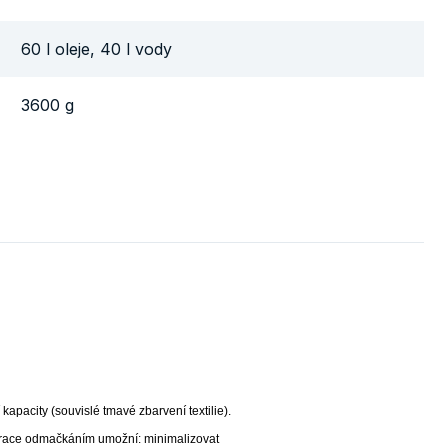
60 l oleje, 40 l vody
3600 g
apacity (souvislé tmavé zbarvení textilie).
erace odmačkáním umožní: minimalizovat