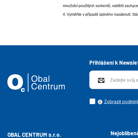
množství použitých sorbentů, oddělit zachyc
4. Vyměňte v případě úplného nasáknutí. Stá
Přihlášení k Newsle
Zobrazit podmín
Nejoblíbeně
OBAL CENTRUM s.r.o.