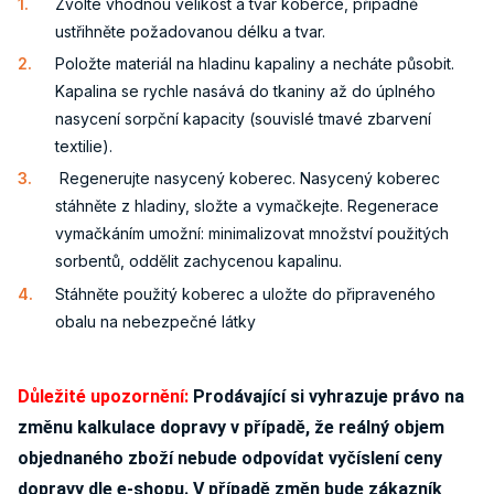
Zvolte vhodnou velikost a tvar koberce, případně
ustřihněte požadovanou délku a tvar.
Položte materiál na hladinu kapaliny a necháte působit.
Kapalina se rychle nasává do tkaniny až do úplného
nasycení sorpční kapacity (souvislé tmavé zbarvení
textilie).
Regenerujte nasycený koberec. Nasycený koberec
stáhněte z hladiny, složte a vymačkejte. Regenerace
vymačkáním umožní: minimalizovat množství použitých
sorbentů, oddělit zachycenou kapalinu.
Stáhněte použitý koberec a uložte do připraveného
obalu na nebezpečné látky
Důležité upozornění:
Prodávající si vyhrazuje právo na
změnu kalkulace dopravy v případě, že reálný objem
objednaného zboží nebude odpovídat vyčíslení ceny
dopravy dle e-shopu. V případě změn bude zákazník