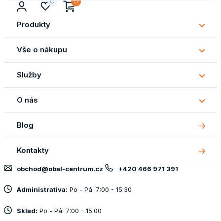
Produkty
Subm
Produ
Vše o nákupu
Subm
Vše
Služby
o
Subm
náku
Služb
O nás
Subm
O
Blog
nás
Kontakty
obchod@obal-centrum.cz
+420 466 971 391
Administrativa:
Po - Pá: 7:00 - 15:30
Sklad:
Po - Pá: 7:00 - 15:00