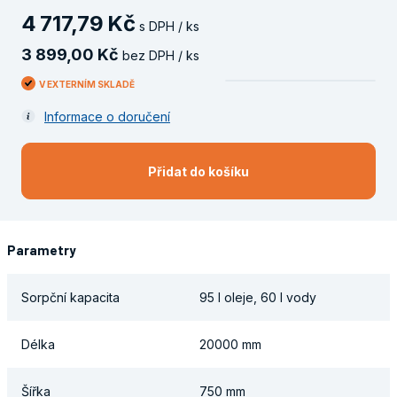
4
717
,
79
Kč
s DPH / ks
3
899
,
00
Kč
bez DPH / ks
V EXTERNÍM SKLADĚ
Informace o doručení
Přidat do košíku
Parametry
Sorpční kapacita
95 l oleje, 60 l vody
Délka
20000 mm
Šířka
750 mm