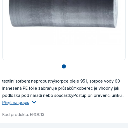
lens
textilní sorbent nepropustnýsorpce oleje 95 l, sorpce vody 60
lnanesená PE fólie zabraňuje průsakůmkoberec je vhodný jak
podložka pod nářadí nebo součástkyPostup při prevenci úniku...
Přejít na popis
Kód produktu: ERO013