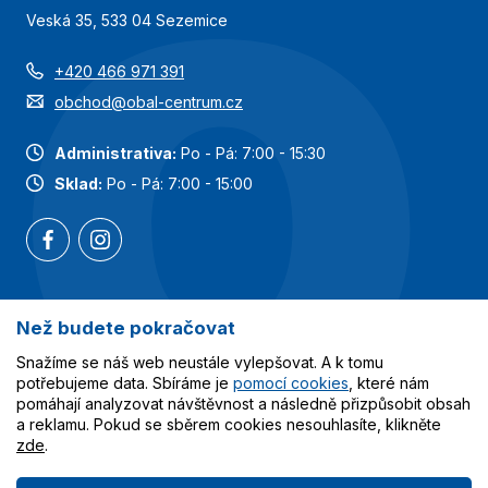
Veská 35, 533 04 Sezemice
+420 466 971 391
obchod@obal-centrum.cz
Administrativa:
Po - Pá: 7:00 - 15:30
Sklad:
Po - Pá: 7:00 - 15:00
Než budete pokračovat
Nejoblíbenější kategorie
Snažíme se náš web neustále vylepšovat. A k tomu
Služby
potřebujeme data. Sbíráme je
pomocí cookies
, které nám
pomáhají analyzovat návštěvnost a následně přizpůsobit obsah
a reklamu. Pokud se sběrem cookies nesouhlasíte, klikněte
Vše o nákupu
zde
.