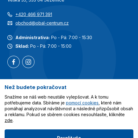
+420 466 971 391
obchod@obal-centrum.cz
Administrativa:
Po - Pá: 7:00 - 15:30
Sklad:
Po - Pá: 7:00 - 15:00
Než budete pokračovat
Nejoblíbenější kategorie
Snažíme se náš web neustále vylepšovat. A k tomu
Služby
potřebujeme data. Sbíráme je
pomocí cookies
, které nám
pomáhají analyzovat návštěvnost a následně přizpůsobit obsah
a reklamu. Pokud se sběrem cookies nesouhlasíte, klikněte
Vše o nákupu
zde
.
Povolit vše