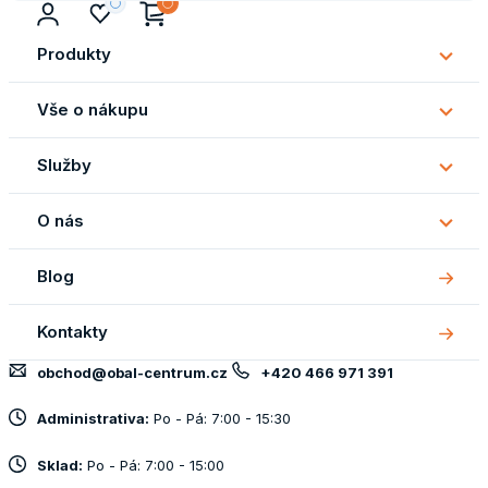
Produkty
Subm
Produ
Vše o nákupu
Subm
Vše
Služby
o
Subm
náku
Služb
O nás
Subm
O
Blog
nás
Kontakty
obchod@obal-centrum.cz
+420 466 971 391
Administrativa:
Po - Pá: 7:00 - 15:30
Sklad:
Po - Pá: 7:00 - 15:00