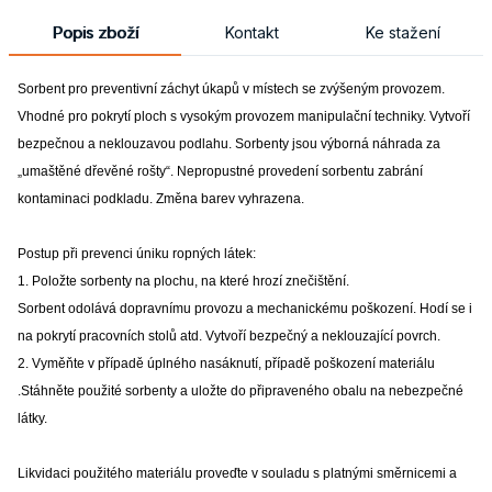
Popis zboží
Kontakt
Ke stažení
Sorbent pro preventivní záchyt úkapů v místech se zvýšeným provozem.
V
hodné pro pokrytí ploch s vysokým provozem manipulační techniky. V
ytvoří
bezpečnou a neklouzavou podlahu. S
orbenty jsou výborná náhrada za
„umaštěné dřevěné rošty“. N
epropustné provedení sorbentu zabrání
kontaminaci podkladu. Z
měna barev vyhrazena.
Postup při prevenci úniku ropných látek:
1. Položte sorbenty na plochu, na které hrozí znečištění.
Sorbent odolává dopravnímu provozu a mechanickému poškození. Hodí se i
na pokrytí pracovních stolů atd. Vytvoří bezpečný a neklouzající povrch.
2. Vyměňte v případě úplného nasáknutí, případě poškození materiálu
.Stáhněte použité sorbenty a uložte do připraveného obalu na nebezpečné
látky.
Likvidaci použitého materiálu proveďte v souladu s platnými směrnicemi a