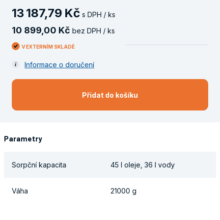
13
187
,
79
Kč
s DPH / ks
10
899
,
00
Kč
bez DPH / ks
V EXTERNÍM SKLADĚ
Informace o doručení
Přidat do košíku
Parametry
Sorpční kapacita
45 l oleje, 36 l vody
Váha
21000 g