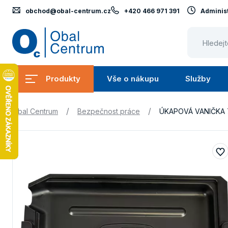
obchod@obal-centrum.cz
+420 466 971 391
Administ
Obal
Centrum
Produkty
Vše o nákupu
Služby
Submenu
Submenu
Produkty
Vše
S
/
/
Obal Centrum
Bezpečnost práce
ÚKAPOVÁ VANIČKA 
o
nákupu