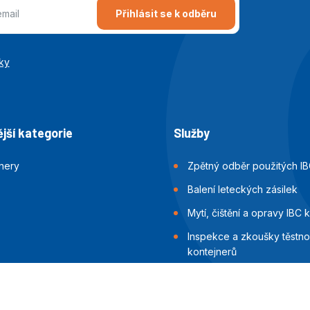
Přihlásit se k odběru
ky
jší kategorie
Služby
jnery
Zpětný odběr použitých IB
Balení leteckých zásilek
Mytí, čištění a opravy IBC 
Inspekce a zkoušky těstnos
kontejnerů
Balení námořních zásilek