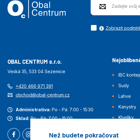
Zobrazit podmín
Nejoblíbeně
OBAL CENTRUM s.r.o.
Veská 35, 533 04 Sezemice
IBC konte
Sudy
+420 466 971 391
obchod@obal-centrum.cz
Lahve
Kanystry
Administrativa:
Po - Pá: 7:00 - 15:30
Kbelíky
Sklad:
Po - Pá: 7:00 - 15:00
Než budete pokračovat