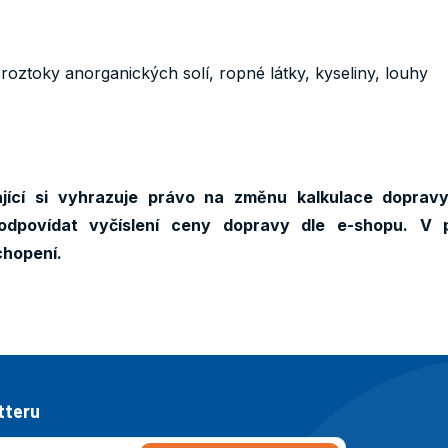
roztoky anorganických solí, ropné látky, kyseliny, louhy
ící si vyhrazuje právo na změnu kalkulace dopravy
odpovídat vyčíslení ceny dopravy dle e-shopu. V 
chopení.
tteru