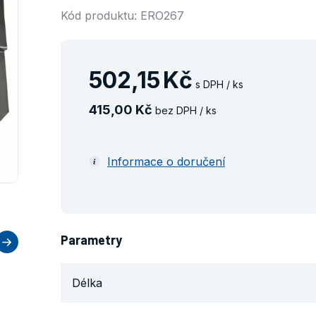
Kód produktu: ERO267
502
,
15
Kč
s DPH / ks
415
,
00
Kč
bez DPH / ks
Informace o doručení
Parametry
Délka