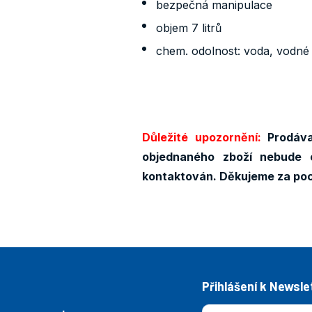
bezpečná manipulace
objem 7 litrů
chem. odolnost: voda, vodné 
Důležité upozornění:
Prodávaj
objednaného zboží nebude 
kontaktován. Děkujeme za po
Přihlášení k Newsle