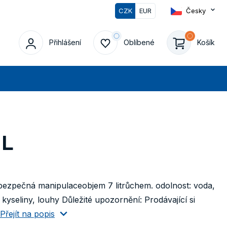
CZK
EUR
Česky
Přihlášení
Oblíbené
Košík
edat
 L
ezpečná manipulaceobjem 7 litrůchem. odolnost: voda,
kyseliny, louhy Důležité upozornění: Prodávající si
Přejít na popis