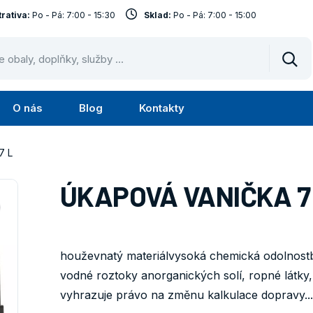
rativa:
Po - Pá: 7:00 - 15:30
Sklad:
Po - Pá: 7:00 - 15:00
Vyhl
O nás
Blog
Kontakty
Submenu
Submenu
lužby
O
7 L
nás
ÚKAPOVÁ VANIČKA 7
houževnatý materiálvysoká chemická odolnostb
vodné roztoky anorganických solí, ropné látky, 
vyhrazuje právo na změnu kalkulace dopravy...