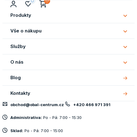
Produkty
Subm
Produ
Vše o nákupu
Subm
Vše
Služby
o
Subm
náku
Služb
O nás
Subm
O
Blog
nás
Kontakty
obchod@obal-centrum.cz
+420 466 971 391
Administrativa:
Po - Pá: 7:00 - 15:30
Sklad:
Po - Pá: 7:00 - 15:00