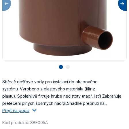
lens
lens
Sběrač dešťové vody pro instalaci do okapového
systému. Vyrobeno z plastového materiálu (filtr z
plastu). Spolehlivě filtruje hrubé nečistoty (např. listí).Zabraňuje
přetečení plných sběrných nádrží.Snadné přepnutí na...
Přejít na popis
Kód produktu: SBE005A