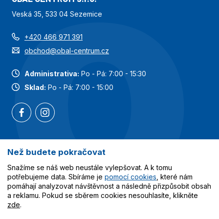
Veská 35, 533 04 Sezemice
+420 466 971 391
obchod@obal-centrum.cz
Administrativa:
Po - Pá: 7:00 - 15:30
Sklad:
Po - Pá: 7:00 - 15:00
Než budete pokračovat
Nejoblíbenější kategorie
Snažíme se náš web neustále vylepšovat. A k tomu
Služby
potřebujeme data. Sbíráme je
pomocí cookies
, které nám
pomáhají analyzovat návštěvnost a následně přizpůsobit obsah
a reklamu. Pokud se sběrem cookies nesouhlasíte, klikněte
Vše o nákupu
zde
.