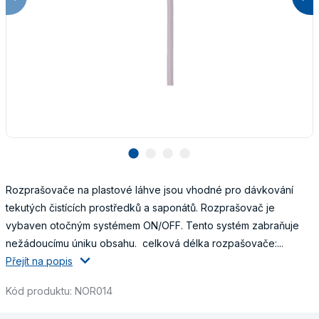
lens
lens
lens
lens
Rozprašovače na plastové láhve jsou vhodné pro dávkování
tekutých čistících prostředků a saponátů. Rozprašovač je
vybaven otočným systémem ON/OFF. Tento systém zabraňuje
nežádoucímu úniku obsahu. celková délka rozpašovače:...
Přejít na popis
Kód produktu: NOR014