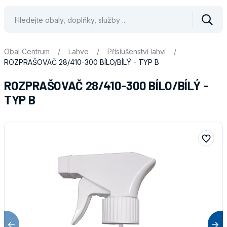
Vyhle
Obal Centrum
/
Lahve
/
Příslušenství lahví
/
ROZPRAŠOVAČ 28/410-300 BÍLO/BÍLÝ - TYP B
ROZPRAŠOVAČ 28/410-300 BÍLO/BÍLÝ -
TYP B