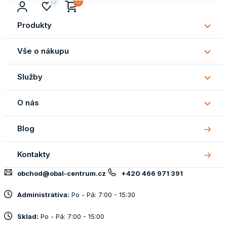
Produkty
Subm
Produ
Vše o nákupu
Subm
Vše
Služby
o
Subm
náku
Služb
O nás
Subm
O
Blog
nás
Kontakty
obchod@obal-centrum.cz
+420 466 971 391
Administrativa:
Po - Pá: 7:00 - 15:30
Sklad:
Po - Pá: 7:00 - 15:00