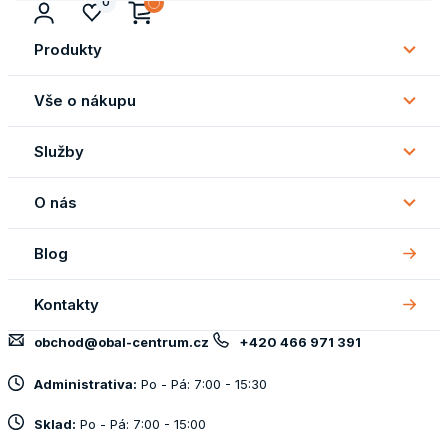
0
Produkty
Subm
Produ
Vše o nákupu
Subm
Vše
Služby
o
Subm
náku
Služb
O nás
Subm
O
Blog
nás
Kontakty
obchod@obal-centrum.cz
+420 466 971 391
Administrativa:
Po - Pá: 7:00 - 15:30
Sklad:
Po - Pá: 7:00 - 15:00