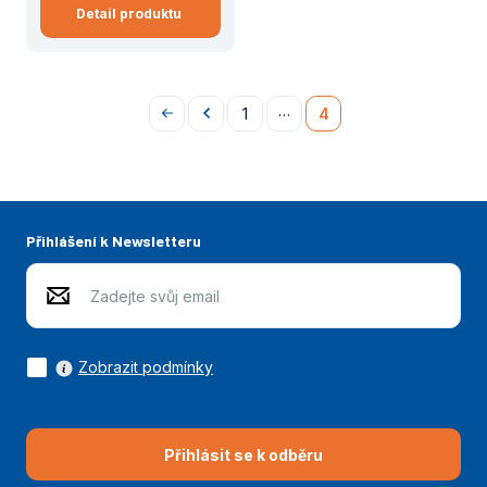
Detail produktu
…
1
4
Na
Předchozí
začátek
Přihlášení k Newsletteru
Zobrazit podmínky
Přihlásit se k odběru