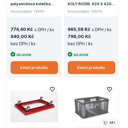
polyamidová kolečka
KOLY ROZM. 620 X 420 X
100 mm ROZM. 610 X 410
150 MM ČERVENÝ
Kód produktu: TER011
Kód produktu: TER013
X 150 MM ČERVENÝ
774
,
40 Kč
965
,
58 Kč
s DPH / ks
s DPH / ks
640
,
00 Kč
798
,
00 Kč
bez DPH / ks
bez DPH / ks
SKLADEM
SKLADEM
Detail produktu
Detail produktu
58 l