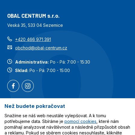
OBAL CENTRUM s.r.o.
Veská 35, 533 04 Sezemice
+420 466 971 391
obchod@obal-centrum.cz
Administrativa:
Po - Pá: 7:00 - 15:30
Sklad:
Po - Pá: 7:00 - 15:00
Než budete pokračovat
Nejoblíbenější kategorie
Snažíme se náš web neustále vylepšovat. A k tomu
potřebujeme data. Sbíráme je
pomocí cookies
, které nám
Služby
pomáhají analyzovat návštěvnost a následně přizpůsobit obsah
a reklamu. Pokud se sběrem cookies nesouhlasíte, klikněte