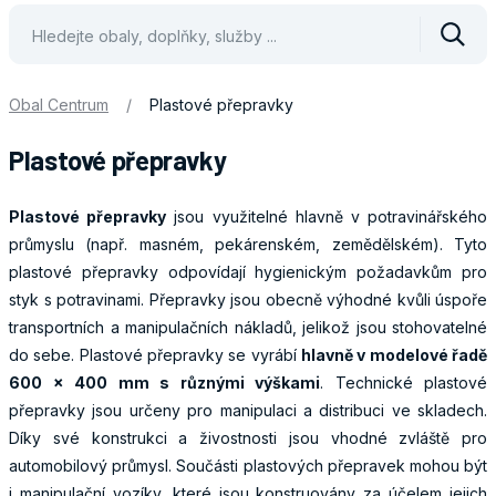
Vyhle
Obal Centrum
/
Plastové přepravky
Plastové přepravky
Plastové přepravky
jsou využitelné hlavně v potravinářského
průmyslu (např. masném, pekárenském, zemědělském). Tyto
plastové přepravky odpovídají hygienickým požadavkům pro
styk s potravinami. Přepravky jsou obecně výhodné kvůli úspoře
transportních a manipulačních nákladů, jelikož jsou stohovatelné
do sebe. Plastové přepravky se vyrábí
hlavně v modelové řadě
600 x 400 mm s různými výškami
. Technické plastové
přepravky jsou určeny pro manipulaci a distribuci ve skladech.
Díky své konstrukci a živostnosti jsou vhodné zvláště pro
automobilový průmysl. Součásti plastových přepravek mohou být
i manipulační vozíky, které jsou konstruovány za účelem jejich