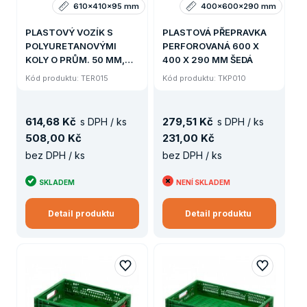
610x410x95 mm
400x600x290 mm
PLASTOVÝ VOZÍK S
PLASTOVÁ PŘEPRAVKA
POLYURETANOVÝMI
PERFOROVANÁ 600 X
KOLY O PRŮM. 50 MM,
400 X 290 MM ŠEDÁ
ROZM. 610 X 410 X 95
Kód produktu: TER015
Kód produktu: TKP010
MM ČERVENÝ, NOSNOST
120KG
614
,
68 Kč
279
,
51 Kč
s DPH / ks
s DPH / ks
508
,
00 Kč
231
,
00 Kč
bez DPH / ks
bez DPH / ks
SKLADEM
NENÍ SKLADEM
Detail produktu
Detail produktu