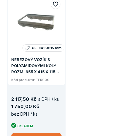
655x415x115 mm
NEREZOVÝ VOZÍK S
POLYAMIDOVÝMI KOLY
ROZM. 655 X 415 X 115
MM
Kód produktu: TER009
2
117
,
50 Kč
s DPH / ks
1
750
,
00 Kč
bez DPH / ks
SKLADEM