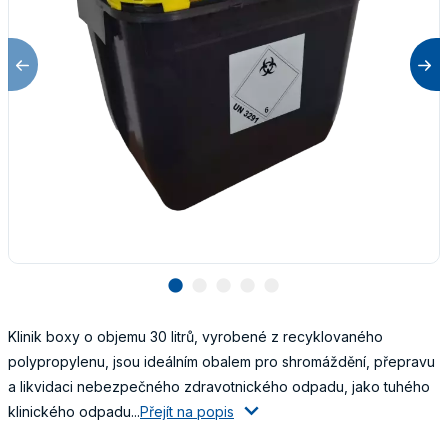
lens
lens
lens
lens
lens
Klinik boxy o objemu 30 litrů, vyrobené z recyklovaného
polypropylenu, jsou ideálním obalem pro shromáždění, přepravu
a likvidaci nebezpečného zdravotnického odpadu, jako tuhého
klinického odpadu...
Přejít na popis