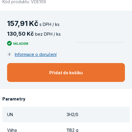
Kód produktu: VDE109
157
,
91
Kč
s DPH / ks
130
,
50
Kč
bez DPH / ks
SKLADEM
Informace o doručení
Přidat do košíku
Parametry
UN
3H2/S
Váha
1182 g