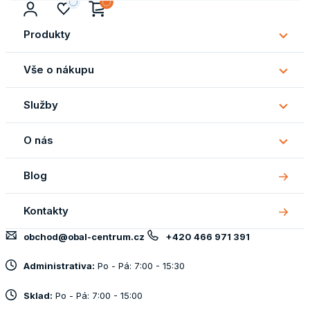
Produkty
Subm
Produ
Vše o nákupu
Subm
Vše
Služby
o
Subm
náku
Služb
O nás
Subm
O
Blog
nás
Kontakty
obchod@obal-centrum.cz
+420 466 971 391
Administrativa:
Po - Pá: 7:00 - 15:30
Sklad:
Po - Pá: 7:00 - 15:00