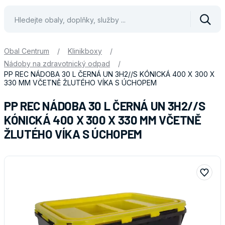
Vyhle
Obal Centrum
/
Klinikboxy
/
Nádoby na zdravotnický odpad
/
PP REC NÁDOBA 30 L ČERNÁ UN 3H2//S KÓNICKÁ 400 X 300 X
330 MM VČETNĚ ŽLUTÉHO VÍKA S ÚCHOPEM
PP REC NÁDOBA 30 L ČERNÁ UN 3H2//S
KÓNICKÁ 400 X 300 X 330 MM VČETNĚ
ŽLUTÉHO VÍKA S ÚCHOPEM