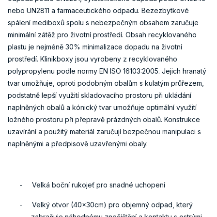
nebo UN2811 a farmaceutického odpadu. Bezezbytkové
spálení mediboxů spolu s nebezpečným obsahem zaručuje
minimální zátěž pro životní prostředí. Obsah recyklovaného
plastu je nejméně 30% minimalizace dopadu na životní
prostředí. Klinikboxy jsou vyrobeny z recyklovaného
polypropylenu podle normy EN ISO 16103:2005. Jejich hranatý
tvar umožňuje, oproti podobným obalům s kulatým průřezem,
podstatně lepší využití skladovacího prostoru při ukládání
naplněných obalů a kónický tvar umožňuje optimální využití
ložného prostoru při přepravě prázdných obalů. Konstrukce
uzavírání a použitý materiál zaručují bezpečnou manipulaci s
naplněnými a předpisově uzavřenými obaly.
-
Velká boční rukojeť pro snadné uchopení
-
Velký otvor (40x30cm) pro objemný odpad, který
zabraňuje náhodnému znečištění a kontaktu s ostrými