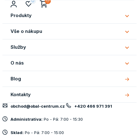
Produkty
Subm
Produ
Vše o nákupu
Subm
Vše
Služby
o
Subm
náku
Služb
O nás
Subm
O
Blog
nás
Kontakty
obchod@obal-centrum.cz
+420 466 971 391
Administrativa:
Po - Pá: 7:00 - 15:30
Sklad:
Po - Pá: 7:00 - 15:00