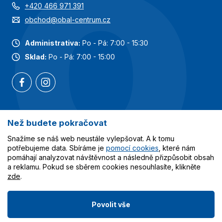
+420 466 971 391
obchod@obal-centrum.cz
Administrativa:
Po - Pá: 7:00 - 15:30
Sklad:
Po - Pá: 7:00 - 15:00
Než budete pokračovat
Nejoblíbenější kategorie
Snažíme se náš web neustále vylepšovat. A k tomu
Služby
potřebujeme data. Sbíráme je
pomocí cookies
, které nám
pomáhají analyzovat návštěvnost a následně přizpůsobit obsah
a reklamu. Pokud se sběrem cookies nesouhlasíte, klikněte
Vše o nákupu
zde
.
Povolit vše