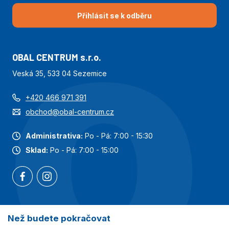
Přihlásit se k odběru
OBAL CENTRUM s.r.o.
Veská 35, 533 04 Sezemice
+420 466 971 391
obchod@obal-centrum.cz
Administrativa:
Po - Pá: 7:00 - 15:30
Sklad:
Po - Pá: 7:00 - 15:00
Než budete pokračovat
Nejoblíbenější kategorie