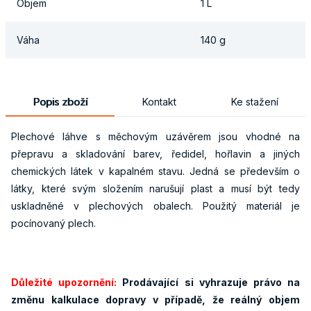
Objem
1 L
Váha
140 g
Popis zboží
Kontakt
Ke stažení
Plechové láhve s měchovým uzávěrem jsou vhodné na
přepravu a skladování barev, ředidel, hořlavin a jiných
chemických látek v kapalném stavu. Jedná se především o
látky, které svým složením narušují plast a musí být tedy
uskladněné v plechových obalech. Použitý materiál je
pocínovaný plech.
Důležité upozornění:
Prodávající si vyhrazuje právo na
změnu kalkulace dopravy v případě, že reálný objem