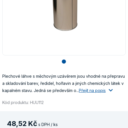
lens
Plechové láhve s měchovým uzávěrem jsou vhodné na přepravu
a skladování barev, ředidel, hořlavin a jiných chemických látek v
kapalném stavu. Jedná se především o...
Přejít na popis
Kód produktu: HUU112
48
,
52
Kč
s DPH / ks