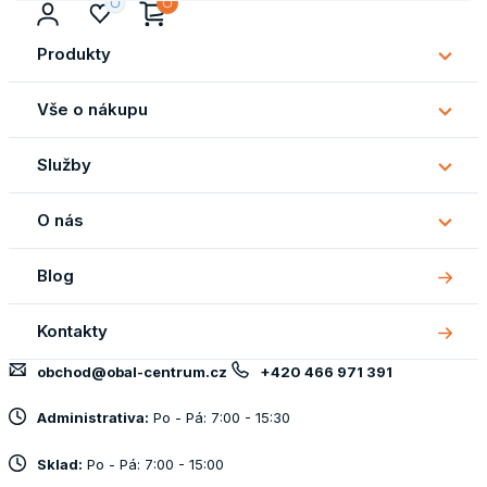
Produkty
Subm
Produ
Vše o nákupu
Subm
Vše
Služby
o
Subm
náku
Služb
O nás
Subm
O
Blog
nás
Kontakty
obchod@obal-centrum.cz
+420 466 971 391
Administrativa:
Po - Pá: 7:00 - 15:30
Sklad:
Po - Pá: 7:00 - 15:00