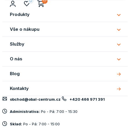
Produkty
Subm
Produ
Vše o nákupu
Subm
Vše
Služby
o
Subm
náku
Služb
O nás
Subm
O
Blog
nás
Kontakty
obchod@obal-centrum.cz
+420 466 971 391
Administrativa:
Po - Pá: 7:00 - 15:30
Sklad:
Po - Pá: 7:00 - 15:00