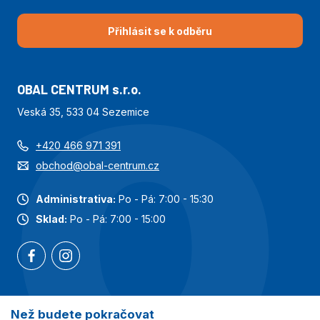
Přihlásit se k odběru
OBAL CENTRUM s.r.o.
Veská 35, 533 04 Sezemice
+420 466 971 391
obchod@obal-centrum.cz
Administrativa:
Po - Pá: 7:00 - 15:30
Sklad:
Po - Pá: 7:00 - 15:00
Než budete pokračovat
Nejoblíbenější kategorie