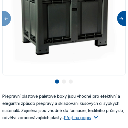
lens
lens
lens
Přepravní plastové paletové boxy jsou vhodné pro efektivní a
elegantní způsob přepravy a skladování kusových či sypkých
materiálů. Zejména jsou vhodné do farmacie, textilního průmyslu,
odvětví zpracovávajících plasty...
Přejít na popis