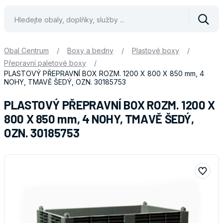
Vyhle
Obal Centrum
/
Boxy a bedny
/
Plastové boxy
/
Přepravní paletové boxy
/
PLASTOVÝ PŘEPRAVNÍ BOX ROZM. 1200 X 800 X 850 mm, 4
NOHY, TMAVĚ ŠEDÝ, OZN. 30185753
PLASTOVÝ PŘEPRAVNÍ BOX ROZM. 1200 X
800 X 850 mm, 4 NOHY, TMAVĚ ŠEDÝ,
OZN. 30185753