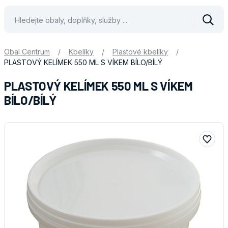
Vyhle
Obal Centrum
/
Kbelíky
/
Plastové kbelíky
/
PLASTOVÝ KELÍMEK 550 ML S VÍKEM BÍLO/BÍLÝ
PLASTOVÝ KELÍMEK 550 ML S VÍKEM
BÍLO/BÍLÝ