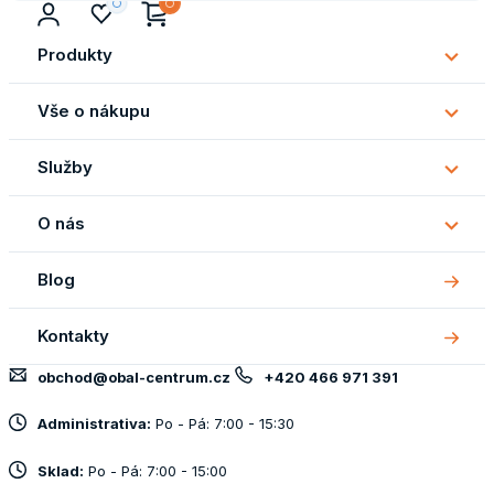
Produkty
Subm
Produ
Vše o nákupu
Subm
Vše
Služby
o
Subm
náku
Služb
O nás
Subm
O
Blog
nás
Kontakty
obchod@obal-centrum.cz
+420 466 971 391
Administrativa:
Po - Pá: 7:00 - 15:30
Sklad:
Po - Pá: 7:00 - 15:00