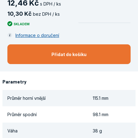
12
,
46
Kč
s DPH / ks
10
,
30
Kč
bez DPH / ks
SKLADEM
Informace o doručení
Přidat do košíku
Parametry
Průměr horní vnější
115.1 mm
Průměr spodní
98.1 mm
Váha
38 g