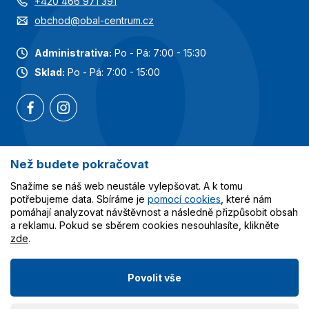
+420 466 971 391
obchod@obal-centrum.cz
Administrativa:
Po - Pá: 7:00 - 15:30
Sklad:
Po - Pá: 7:00 - 15:00
Než budete pokračovat
Nejoblíbenější kategorie
Snažíme se náš web neustále vylepšovat. A k tomu
Služby
potřebujeme data. Sbíráme je
pomocí cookies
, které nám
pomáhají analyzovat návštěvnost a následně přizpůsobit obsah
a reklamu. Pokud se sběrem cookies nesouhlasíte, klikněte
Vše o nákupu
zde
.
Povolit vše