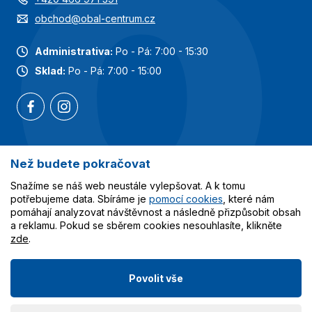
obchod@obal-centrum.cz
Administrativa:
Po - Pá: 7:00 - 15:30
Sklad:
Po - Pá: 7:00 - 15:00
Než budete pokračovat
Nejoblíbenější kategorie
Snažíme se náš web neustále vylepšovat. A k tomu
Služby
potřebujeme data. Sbíráme je
pomocí cookies
, které nám
pomáhají analyzovat návštěvnost a následně přizpůsobit obsah
a reklamu. Pokud se sběrem cookies nesouhlasíte, klikněte
Vše o nákupu
zde
.
Povolit vše