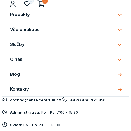
Produkty
Subm
Produ
Vše o nákupu
Subm
Vše
Služby
o
Subm
náku
Služb
O nás
Subm
O
Blog
nás
Kontakty
obchod@obal-centrum.cz
+420 466 971 391
Administrativa:
Po - Pá: 7:00 - 15:30
Sklad:
Po - Pá: 7:00 - 15:00