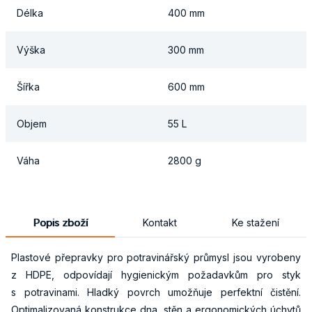
Délka
400 mm
Výška
300 mm
Šířka
600 mm
Objem
55 L
Váha
2800 g
Popis zboží
Kontakt
Ke stažení
Plastové přepravky pro potravinářský průmysl jsou vyrobeny
z HDPE, odpovídají hygienickým požadavkům pro styk
s potravinami. Hladký povrch umožňuje perfektní čistění.
Optimalizovaná konstrukce dna, stěn a ergonomických úchytů