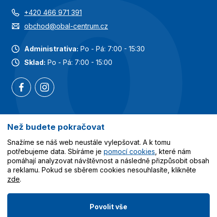
+420 466 971 391
obchod@obal-centrum.cz
Administrativa:
Po - Pá: 7:00 - 15:30
Sklad:
Po - Pá: 7:00 - 15:00
Než budete pokračovat
Nejoblíbenější kategorie
Snažíme se náš web neustále vylepšovat. A k tomu
Služby
potřebujeme data. Sbíráme je
pomocí cookies
, které nám
pomáhají analyzovat návštěvnost a následně přizpůsobit obsah
a reklamu. Pokud se sběrem cookies nesouhlasíte, klikněte
Vše o nákupu
zde
.
Povolit vše