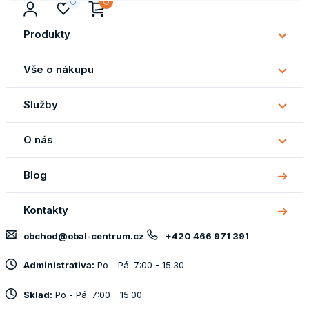
Produkty
Subm
Produ
Vše o nákupu
Subm
Vše
Služby
o
Subm
náku
Služb
O nás
Subm
O
Blog
nás
Kontakty
obchod@obal-centrum.cz
+420 466 971 391
Administrativa:
Po - Pá: 7:00 - 15:30
Sklad:
Po - Pá: 7:00 - 15:00