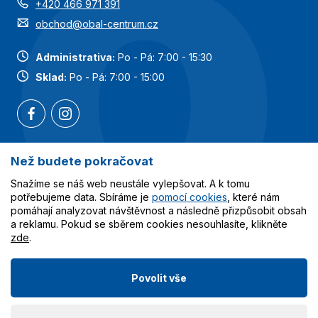
+420 466 971 391
obchod@obal-centrum.cz
Administrativa:
Po - Pá: 7:00 - 15:30
Sklad:
Po - Pá: 7:00 - 15:00
Než budete pokračovat
Nejoblíbenější kategorie
Snažíme se náš web neustále vylepšovat. A k tomu
potřebujeme data. Sbíráme je
pomocí cookies
, které nám
Služby
pomáhají analyzovat návštěvnost a následně přizpůsobit obsah
a reklamu. Pokud se sběrem cookies nesouhlasíte, klikněte
zde
.
Vše o nákupu
Povolit vše