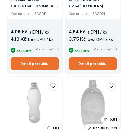
HROZNOVÉHO VÍNA 38g
UZÁVĚRU (100 ks)
BEZ UZÁVĚRU (104 ks)
Kód produktu: BOS011
Kód produktu: BOS021
4
,
96 Kč
4
,
54 Kč
s DPH / ks
s DPH / ks
4
,
10 Kč
3
,
75 Kč
bez DPH / ks
bez DPH / ks
Min. odběr 104
Min. odběr 100
SKLADEM
SKLADEM
Detail produktu
Detail produktu
0,5 l
1,5 l
95x0x180 mm