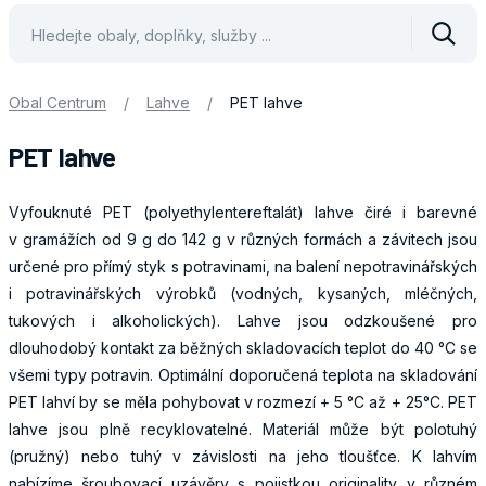
Vyhle
Obal Centrum
/
Lahve
/
PET lahve
PET lahve
Vyfouknuté PET (polyethylentereftalát) lahve čiré i barevné
v gramážích od 9 g do 142 g v různých formách a závitech jsou
určené pro přímý styk s potravinami, na balení nepotravinářských
i potravinářských výrobků (vodných, kysaných, mléčných,
tukových i alkoholických). Lahve jsou odzkoušené pro
dlouhodobý kontakt za běžných skladovacích teplot do 40 °C se
všemi typy potravin. Optimální doporučená teplota na skladování
PET lahví by se měla pohybovat v rozmezí + 5 °C až + 25°C. PET
lahve jsou plně recyklovatelné. Materiál může být polotuhý
(pružný) nebo tuhý v závislosti na jeho tloušťce. K lahvím
nabízíme šroubovací uzávěry s pojistkou originality v různém