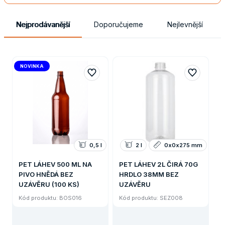
Nejprodávanější
Doporučujeme
Nejlevnější
NOVINKA
0,5 l
2 l
0x0x275 mm
PET LÁHEV 500 ML NA
PET LÁHEV 2L ČIRÁ 70G
PIVO HNĚDÁ BEZ
HRDLO 38MM BEZ
UZÁVĚRU (100 KS)
UZÁVĚRU
Kód produktu: BOS016
Kód produktu: SEZ008