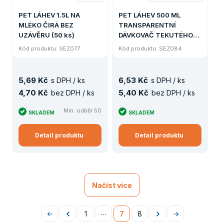
PET LÁHEV 1.5L NA
PET LÁHEV 500 ML
MLÉKO ČIRÁ BEZ
TRANSPARENTNÍ
UZÁVĚRU (50 ks)
DÁVKOVAČ TEKUTÉHO
MÝDLA 28/410 BEZ
Kód produktu: SEZ077
Kód produktu: SEZ084
UZÁVĚRU
5
,
69 Kč
6
,
53 Kč
s DPH / ks
s DPH / ks
4
,
70 Kč
5
,
40 Kč
bez DPH / ks
bez DPH / ks
Min. odběr 50
SKLADEM
SKLADEM
Detail produktu
Detail produktu
Načíst více
…
1
7
8
Na
Předchozí
Následující
Na