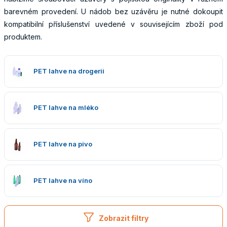
barevném provedení. U nádob bez uzávěru je nutné dokoupit
kompatibilní příslušenství uvedené v souvisejícím zboží pod
produktem.
Obaly
PET lahve na drogerii
PET lahve na mléko
PET lahve na pivo
PET lahve na víno
Zobrazit filtry