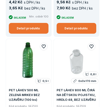
4
,
42 Kč
9
,
56 Kč
s DPH / ks
s DPH / ks
3
,
65 Kč
7
,
90 Kč
bez DPH / ks
bez DPH / ks
Min. odběr 100
SKLADEM
SKLADEM
Detail produktu
Detail produktu
0,8 l
0,5 l
0x0x170 mm
PET LÁHEV 500 ML
PET LÁHEV 800 ML ČIRÁ
ZELENÁ MRKEV BEZ
NA DĚTSKOU POJISTKU,
UZÁVĚRU (100 ks)
HRDLO 48, BEZ UZÁVĚRU
Kód produktu: SEZ120
Kód produktu: SEZ109