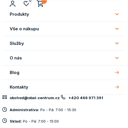
0
Produkty
Subm
Produ
Vše o nákupu
Subm
Vše
Služby
o
Subm
náku
Služb
O nás
Subm
O
Blog
nás
Kontakty
obchod@obal-centrum.cz
+420 466 971 391
Administrativa:
Po - Pá: 7:00 - 15:30
Sklad:
Po - Pá: 7:00 - 15:00