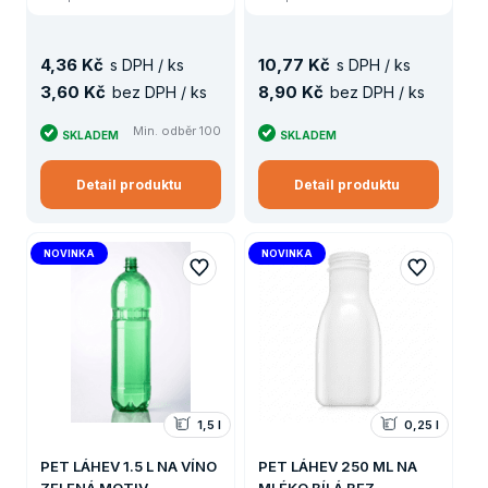
4
,
36 Kč
10
,
77 Kč
s DPH / ks
s DPH / ks
3
,
60 Kč
8
,
90 Kč
bez DPH / ks
bez DPH / ks
Min. odběr 100
SKLADEM
SKLADEM
Detail produktu
Detail produktu
NOVINKA
NOVINKA
1,5 l
0,25 l
PET LÁHEV 1.5 L NA VÍNO
PET LÁHEV 250 ML NA
ZELENÁ MOTIV
MLÉKO BÍLÁ BEZ